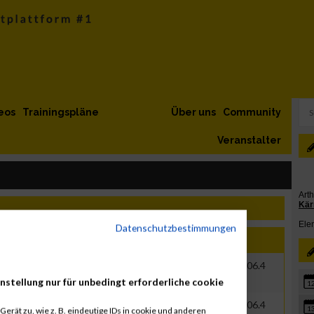
eos
Trainingspläne
Über uns
Community
Veranstalter
Datenschutzbestimmungen
Jahr
Nation
Verein
Net
Brut
1997
AUT
01:18:55.4
01:31:06.4
nstellung nur für unbedingt erforderliche cookie
1
1997
AUT
01:18:55.4
01:31:06.4
1
erät zu, wie z. B. eindeutige IDs in cookie und anderen