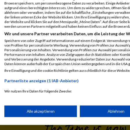
Athlon 10km
Browserspeichern, um personenbezogene Daten zu verarbeiten. Einige Anbiete
aufgrund eines berechtigten Interesses. Um dem zu widersprechen, öffnen Sie die
ablehnen oder verwalten, indem Sie auf die Schaltfläche „Einstellungen verwalten“
Legende:
der linken unteren Ecke der Website klicken. Um Ihre Einwilligung zu widerrufen, 
der Website und klicken Sie auf den Menüpunkt „Meine Daten“. Auf dieser Seite 
GPos = Geschlechter Position, KPos = Kategorie Position, TPos = 
werden unseren Partnern mitgeteilt und haben keinen Einfluss auf die Browserd
Disqualifiziert
Wir und unsere Partner verarbeiten Daten, um die Leistung der W
Speichern von oder Zugriff auf Informationen auf einem Endgerät. Verwendung r
von Profilen für personalisierte Werbung. Verwendung von Profilen zur Auswahl p
Personalisierung von Inhalten. Verwendung von Profilen zur Auswahl personalis
Performance von Inhalten. Analyse von Zielgruppen durch Statistiken oder Komb
und Verbesserung der Angebote. Verwendung reduzierter Daten zur Auswahl von
Daten können außerhalb der Europäischen Union weitergegeben und in die USA 
Ihre Einwilligung und die cookie Richtlinie gelten ausschließlich für diese Website
Laufsport
Anmeldung
Erg
Partnerliste anzeigen (1 IAB-Anbieter)
Wir nutzen Ihre Daten für folgende Zwecke:
IAB-Verarbeitungszwecke:
Speichern von oder Zugriff auf Informationen auf einem Endge
Alle akzeptieren
Ablehnen
Verwendung reduzierter Daten zur Auswahl von Werbeanzeige