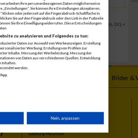
r verarbeiten Ihre personenbezogenen Daten möglicherweise
 „Einstellungen“. Sie können Ihre Einstellungen akzeptieren,
 klicken oder jederzeit auf die Fingerabdruck-Schaltfläche in
klicken Sie auf den Fingerabdruck oder den Link in der Fußzeile
können Sie Ihre Einwilligung widerrufen. Diese Entscheidungen
Team Position, DNS = Did not start, DNF = Did not finish, DQ =
aten.
ebsite zu analysieren und Folgendes zu tun:
eduzierter Daten zur Auswahl von Werbeanzeigen. Erstellung
ersonalisierter Werbung. Erstellung von Profilen zur
ierter Inhalte. Messung der Werbeleistung. Messung der
inationen von Daten aus verschiedenen Quellen. Entwicklung
 Inhalten.
gesendet werden.
/App.
ebnisse
Kalender
Bilder & 
Themen
rät
Nein, anpassen
Vienna City Marathon
Vienna Night Run
Salzburg Marathon
n