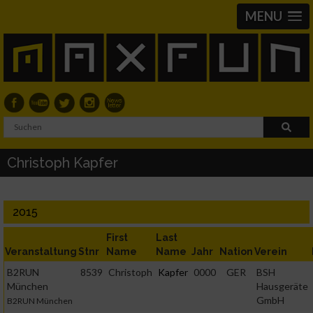
MENU
Christoph Kapfer
2015
First
Last
Veranstaltung
Stnr
Name
Name
Jahr
Nation
Verein
B2RUN
8539
Christoph
Kapfer
0000
GER
BSH
München
Hausgeräte
GmbH
B2RUN München