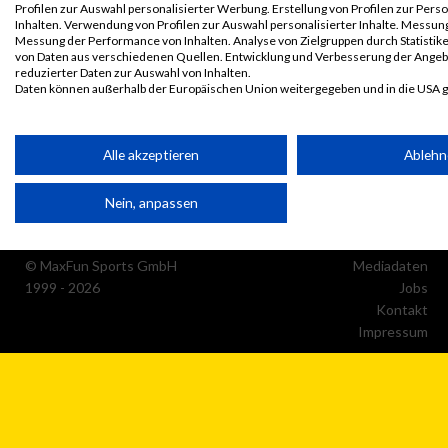
Profilen zur Auswahl personalisierter Werbung. Erstellung von Profilen zur Pers
Inhalten. Verwendung von Profilen zur Auswahl personalisierter Inhalte. Messun
Messung der Performance von Inhalten. Analyse von Zielgruppen durch Statisti
von Daten aus verschiedenen Quellen. Entwicklung und Verbesserung der Ange
reduzierter Daten zur Auswahl von Inhalten.
Daten können außerhalb der Europäischen Union weitergegeben und in die USA 
Ihre Einwilligung und die cookie Richtlinie gelten ausschließlich für diese Website
Partnerliste anzeigen (1 IAB-Anbieter)
Alle akzeptieren
Ablehn
Wir nutzen Ihre Daten für folgende Zwecke:
Nein, anpassen
IAB-Verarbeitungszwecke:
Speichern von oder Zugriff auf Informationen auf einem
Endgerät
© MaxFun Sports GmbH
Mediadaten
1999 - 2026
Jobs
Kontakt
Verwendung reduzierter Daten zur Auswahl von Werbeanzeige
Impressum
Erstellung von Profilen für personalisierte Werbung
Verwendung von Profilen zur Auswahl personalisierter Werbun