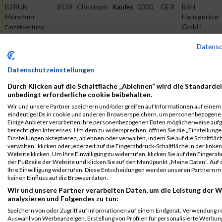
B2RUN
8539
Christoph
Kapfer
0000
GER
BSH
München
Hausgeräte
GmbH
Einzelwertung
männlich
Datens
B2RUN
8539
Christoph
Kapfer
0000
GER
BSH
München
Hausgeräte
Datenschutzeinstellungen
GmbH
Teamwertung
männlich
Durch Klicken auf die Schaltfläche „Ablehnen“ wird die Standardei
unbedingt erforderliche cookie beibehalten.
B2RUN
8539
Christoph
Kapfer
0000
GER
BSH
Wir und unsere Partner speichern und/oder greifen auf Informationen auf einem G
München
Hausgeräte
eindeutige IDs in cookie und anderen Browserspeichern, um personenbezogene 
GmbH
Teamwertung
Einige Anbieter verarbeiten Ihre personenbezogenen Daten möglicherweise auf
mixed
berechtigten Interesses. Um dem zu widersprechen, öffnen Sie die „Einstellungen
Einstellungen akzeptieren, ablehnen oder verwalten, indem Sie auf die Schaltfläc
Legende:
verwalten“ klicken oder jederzeit auf die Fingerabdruck-Schaltfläche in der linke
Website klicken. Um Ihre Einwilligung zu widerrufen, klicken Sie auf den Fingerab
GPos = Geschlechter Position, KPos = Kategorie Position, TPos =
der Fußzeile der Website und klicken Sie auf den Menüpunkt „Meine Daten“. Auf 
Team Position, DNS = Did not start, DNF = Did not finish, DQ =
Ihre Einwilligung widerrufen. Diese Entscheidungen werden unseren Partnern mi
Disqualifiziert
keinen Einfluss auf die Browserdaten.
Wir und unsere Partner verarbeiten Daten, um die Leistung der W
analysieren und Folgendes zu tun:
Speichern von oder Zugriff auf Informationen auf einem Endgerät. Verwendung r
Auswahl von Werbeanzeigen. Erstellung von Profilen für personalisierte Werbu