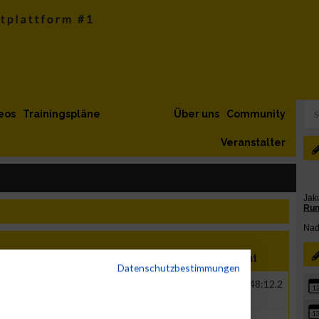
eos
Trainingspläne
Über uns
Community
Veranstalter
on
Verein
Net
Brut
Datenschutzbestimmungen
R
Drees & Sommer GmbH
00:39:45.6
01:48:12.2
1
Niederlassung...
1