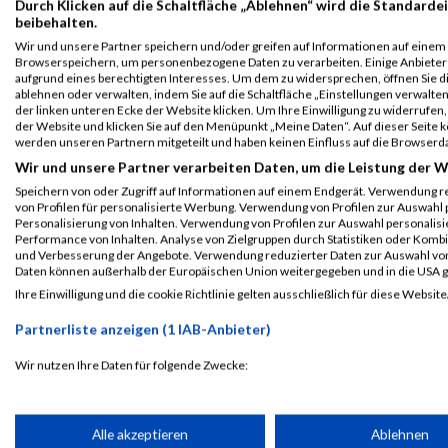
Durch Klicken auf die Schaltfläche „Ablehnen“ wird die Standardei
B2Run Nürnberg
5102
Christian
Steidler
0000
GE
beibehalten.
Azubiwertung
Wir und unsere Partner speichern und/oder greifen auf Informationen auf einem G
männlich
Browserspeichern, um personenbezogene Daten zu verarbeiten. Einige Anbiete
aufgrund eines berechtigten Interesses. Um dem zu widersprechen, öffnen Sie die
B2Run Nürnberg
5102
Christian
Steidler
0000
GE
ablehnen oder verwalten, indem Sie auf die Schaltfläche „Einstellungen verwalten“
Einzelwertung
der linken unteren Ecke der Website klicken. Um Ihre Einwilligung zu widerrufen, 
männlich
der Website und klicken Sie auf den Menüpunkt „Meine Daten“. Auf dieser Seite 
werden unseren Partnern mitgeteilt und haben keinen Einfluss auf die Browserd
B2Run Nürnberg
5102
Christian
Steidler
0000
GE
Wir und unsere Partner verarbeiten Daten, um die Leistung der W
Teamwertung mixed
Speichern von oder Zugriff auf Informationen auf einem Endgerät. Verwendung r
von Profilen für personalisierte Werbung. Verwendung von Profilen zur Auswahl p
Personalisierung von Inhalten. Verwendung von Profilen zur Auswahl personalis
Legende:
Performance von Inhalten. Analyse von Zielgruppen durch Statistiken oder Komb
GPos = Geschlechter Position, KPos = Kategorie Position, TPos = 
und Verbesserung der Angebote. Verwendung reduzierter Daten zur Auswahl von
Daten können außerhalb der Europäischen Union weitergegeben und in die USA 
Disqualifiziert
Ihre Einwilligung und die cookie Richtlinie gelten ausschließlich für diese Website
Partnerliste anzeigen (1 IAB-Anbieter)
Laufsport
Anmeldung
Erg
Wir nutzen Ihre Daten für folgende Zwecke:
IAB-Verarbeitungszwecke:
Speichern von oder Zugriff auf Informationen auf einem Endge
Alle akzeptieren
Ablehnen