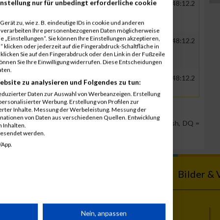
nstellung nur für unbedingt erforderliche cookie
R
Drees & Sommer GmbH
00:39:45.6
01:48:12.2
Niederlassung...
erät zu, wie z. B. eindeutige IDs in cookie und anderen
r verarbeiten Ihre personenbezogenen Daten möglicherweise
 „Einstellungen“. Sie können Ihre Einstellungen akzeptieren,
R
Drees & Sommer GmbH
00:39:45.6
01:48:12.2
 klicken oder jederzeit auf die Fingerabdruck-Schaltfläche in
Niederlassung...
klicken Sie auf den Fingerabdruck oder den Link in der Fußzeile
können Sie Ihre Einwilligung widerrufen. Diese Entscheidungen
aten.
R
Drees & Sommer GmbH
00:39:45.6
01:48:12.2
ebsite zu analysieren und Folgendes zu tun:
Niederlassung...
eduzierter Daten zur Auswahl von Werbeanzeigen. Erstellung
ersonalisierter Werbung. Erstellung von Profilen zur
ierter Inhalte. Messung der Werbeleistung. Messung der
inationen von Daten aus verschiedenen Quellen. Entwicklung
Team Position, DNS = Did not start, DNF = Did not finish, DQ =
 Inhalten.
gesendet werden.
/App.
ebnisse
Kalender
Bilder & 
rät
Nein, anpassen