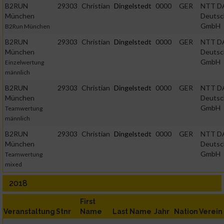
B2RUN
29303
Christian
Dingelstedt
0000
GER
NTT D
München
Deutsc
GmbH
B2Run München
B2RUN
29303
Christian
Dingelstedt
0000
GER
NTT D
München
Deutsc
GmbH
Einzelwertung
männlich
B2RUN
29303
Christian
Dingelstedt
0000
GER
NTT D
München
Deutsc
GmbH
Teamwertung
männlich
B2RUN
29303
Christian
Dingelstedt
0000
GER
NTT D
München
Deutsc
GmbH
Teamwertung
mixed
2018
First
Veranstaltung
Stnr
Name
Last Name
Jahr
Nation
Verein