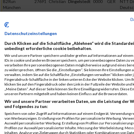
B2Run
27691
Christian
Dingelstedt
0000
GER
NTT D
München
Deutsc
GmbH
B2Run München
D
B2Run
27691
Christian
Dingelstedt
0000
GER
NTT D
München
Deutsc
Datenschutzeinstellungen
GmbH
Einzelwertung
männlich
Durch Klicken auf die Schaltfläche „Ablehnen“ wird die Standardei
unbedingt erforderliche cookie beibehalten.
B2Run
27691
Christian
Dingelstedt
0000
GER
NTT D
Wir und unsere Partner speichern und/oder greifen auf Informationen auf einem G
München
Deutsc
IDs in cookie und anderen Browserspeichern, um personenbezogene Daten zu ver
GmbH
Teamwertung
verarbeiten Ihre personenbezogenen Daten möglicherweise aufgrund eines ber
männlich
zu widersprechen, öffnen Sie die „Einstellungen“. Sie können Ihre Einstellungen 
verwalten, indem Sie auf die Schaltfläche „Einstellungen verwalten“ klicken oder j
B2Run
27691
Christian
Dingelstedt
0000
GER
NTT D
Fingerabdruck-Schaltfläche in der linken unteren Ecke der Website klicken. Um Ih
München
Deutsc
klicken Sie auf den Fingerabdruck oder den Link in der Fußzeile der Website und
„Meine Daten“. Auf dieser Seite können Sie Ihre Einwilligung widerrufen. Diese
GmbH
Teamwertung
unseren Partnern mitgeteilt und haben keinen Einfluss auf die Browserdaten.
mixed
Wir und unsere Partner verarbeiten Daten, um die Leistung der W
Legende:
und Folgendes zu tun:
GPos = Geschlechter Position, KPos = Kategorie Position, TPos =
Speichern von oder Zugriff auf Informationen auf einem Endgerät. Verwendung r
von Werbeanzeigen. Erstellung von Profilen für personalisierte Werbung. Verwe
Team Position, DNS = Did not start, DNF = Did not finish, DQ =
Auswahl personalisierter Werbung. Erstellung von Profilen zur Personalisierung
Disqualifiziert
Profilen zur Auswahl personalisierter Inhalte. Messung der Werbeleistung. Me
Inhalten. Analyse von Zielgruppen durch Statistiken oder Kombinationen von Da