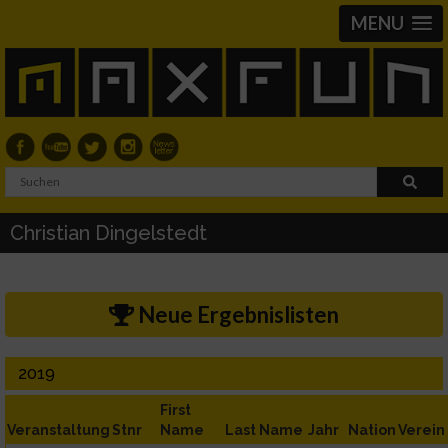
MENU
Christian Dingelstedt
Neue Ergebnislisten
2019
First
Veranstaltung
Stnr
Name
Last Name
Jahr
Nation
Verein