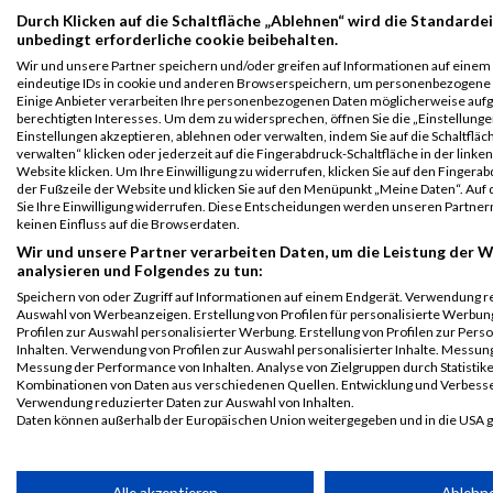
B2Run
1527
Christa
Herrmann
0000
GER
CAFE
Durch Klicken auf die Schaltfläche „Ablehnen“ wird die Standardei
unbedingt erforderliche cookie beibehalten.
Kaiserslautern
KONDITOR
KRUMMEL
Einzelwertung
Wir und unsere Partner speichern und/oder greifen auf Informationen auf einem G
eindeutige IDs in cookie und anderen Browserspeichern, um personenbezogene 
weiblich
Einige Anbieter verarbeiten Ihre personenbezogenen Daten möglicherweise auf
berechtigten Interesses. Um dem zu widersprechen, öffnen Sie die „Einstellungen
B2Run
1527
Christa
Herrmann
0000
GER
CAFE
Einstellungen akzeptieren, ablehnen oder verwalten, indem Sie auf die Schaltfläc
Kaiserslautern
KONDITOR
verwalten“ klicken oder jederzeit auf die Fingerabdruck-Schaltfläche in der linke
KRUMMEL
Teamwertung
Website klicken. Um Ihre Einwilligung zu widerrufen, klicken Sie auf den Fingerab
mixed
der Fußzeile der Website und klicken Sie auf den Menüpunkt „Meine Daten“. Auf 
Sie Ihre Einwilligung widerrufen. Diese Entscheidungen werden unseren Partnern
B2Run
1527
Christa
Herrmann
0000
GER
CAFE
keinen Einfluss auf die Browserdaten.
Kaiserslautern
KONDITOR
Wir und unsere Partner verarbeiten Daten, um die Leistung der W
KRUMMEL
Teamwertung
analysieren und Folgendes zu tun:
weiblich
Speichern von oder Zugriff auf Informationen auf einem Endgerät. Verwendung r
Auswahl von Werbeanzeigen. Erstellung von Profilen für personalisierte Werbu
Legende:
Profilen zur Auswahl personalisierter Werbung. Erstellung von Profilen zur Pers
GPos = Geschlechter Position, KPos = Kategorie Position, TPos =
Inhalten. Verwendung von Profilen zur Auswahl personalisierter Inhalte. Messun
Messung der Performance von Inhalten. Analyse von Zielgruppen durch Statistik
Team Position, DNS = Did not start, DNF = Did not finish, DQ =
Kombinationen von Daten aus verschiedenen Quellen. Entwicklung und Verbess
Disqualifiziert
Verwendung reduzierter Daten zur Auswahl von Inhalten.
Daten können außerhalb der Europäischen Union weitergegeben und in die USA 
Ihre Einwilligung und die cookie Richtlinie gelten ausschließlich für diese Website
Partnerliste anzeigen (1 IAB-Anbieter)
Alle akzeptieren
Ablehn