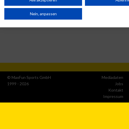
Wir nutzen Ihre Daten für folgende Zwecke:
Nein, anpassen
IAB-Verarbeitungszwecke:
Speichern von oder Zugriff auf Informationen auf einem
Endgerät
Verwendung reduzierter Daten zur Auswahl von Werbeanzeige
Erstellung von Profilen für personalisierte Werbung
© MaxFun Sports GmbH
Mediadaten
Verwendung von Profilen zur Auswahl personalisierter Werbun
1999 - 2026
Jobs
Kontakt
Impressum
Erstellung von Profilen zur Personalisierung von Inhalten
Verwendung von Profilen zur Auswahl personalisierter Inhalte