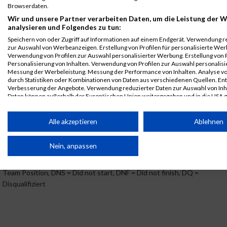
Browserdaten.
B2Run
4362
Carolin
Köhler
0000
GER
Deutsche
00:4
Wir und unsere Partner verarbeiten Daten, um die Leistung der W
Nürnberg
Bahn AG
analysieren und Folgendes zu tun:
Einzelwertung
Speichern von oder Zugriff auf Informationen auf einem Endgerät. Verwendung r
weiblich
zur Auswahl von Werbeanzeigen. Erstellung von Profilen für personalisierte Wer
Verwendung von Profilen zur Auswahl personalisierter Werbung. Erstellung von P
B2Run
4362
Carolin
Köhler
0000
GER
Deutsche
00:4
Personalisierung von Inhalten. Verwendung von Profilen zur Auswahl personalisie
Nürnberg
Bahn AG
Messung der Werbeleistung. Messung der Performance von Inhalten. Analyse vo
Teamwertung
durch Statistiken oder Kombinationen von Daten aus verschiedenen Quellen. En
mixed
Verbesserung der Angebote. Verwendung reduzierter Daten zur Auswahl von Inh
Daten können außerhalb der Europäischen Union weitergegeben und in die USA 
B2Run
4362
Carolin
Köhler
0000
GER
Deutsche
00:4
Ihre Einwilligung und die cookie Richtlinie gelten ausschließlich für diese Website
Nürnberg
Bahn AG
Alle akzeptieren
Ablehnen
Teamwertung
Partnerliste anzeigen (1 IAB-Anbieter)
weiblich
Wir nutzen Ihre Daten für folgende Zwecke:
Nein, anpassen
Legende:
IAB-Verarbeitungszwecke:
GPos = Geschlechter Position, KPos = Kategorie Position, TPos =
Team Position, DNS = Did not start, DNF = Did not finish, DQ =
Speichern von oder Zugriff auf Informationen auf einem
Endgerät
Disqualifiziert
Verwendung reduzierter Daten zur Auswahl von
Werbeanzeigen