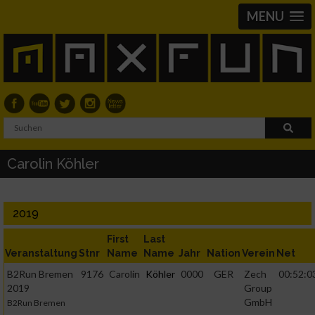
MENU
Carolin Köhler
2019
First
Last
Veranstaltung
Stnr
Name
Name
Jahr
Nation
Verein
Net
B2Run Bremen
9176
Carolin
Köhler
0000
GER
Zech
00:52:0
2019
Group
GmbH
B2Run Bremen