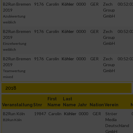
B2Run Bremen
9176
Carolin
Köhler
0000
GER
Zech
00:52:0
2019
Group
GmbH
Azubiwertung
weiblich
B2Run Bremen
9176
Carolin
Köhler
0000
GER
Zech
00:52:0
2019
Group
GmbH
Einzelwertung
weiblich
B2Run Bremen
9176
Carolin
Köhler
0000
GER
Zech
00:52:0
2019
Group
GmbH
Teamwertung
mixed
2018
First
Last
Veranstaltung
Stnr
Name
Name
Jahr
Nation
Verein
B2Run Köln
19847
Carolin
Köhler
0000
GER
Ströer
Media
B2Run Köln
Deutschland
GmbH