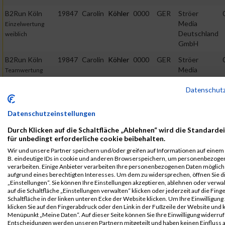
B2Run Köln
19847
Carolin
Köhler
0000
GER
Ströer
Media
Einzelwertung
Deutschland
weiblich
GmbH
B2Run Köln
19847
Carolin
Köhler
0000
GER
Ströer
Media
Teamwertung
Deutschland
mixed
GmbH
Datenschut
B2Run Köln
19847
Carolin
Köhler
0000
GER
Ströer
Datenschutzeinstellungen
Media
Teamwertung
Deutschland
weiblich
Durch Klicken auf die Schaltfläche „Ablehnen“ wird die Standarde
GmbH
für unbedingt erforderliche cookie beibehalten.
Wir und unsere Partner speichern und/oder greifen auf Informationen auf einem G
2015
B. eindeutige IDs in cookie und anderen Browserspeichern, um personenbezoge
verarbeiten. Einige Anbieter verarbeiten Ihre personenbezogenen Daten möglic
First
Last
aufgrund eines berechtigten Interesses. Um dem zu widersprechen, öffnen Sie d
„Einstellungen“. Sie können Ihre Einstellungen akzeptieren, ablehnen oder verwa
Veranstaltung
Stnr
Name
Name
Jahr
Nation
Verein
Net
auf die Schaltfläche „Einstellungen verwalten“ klicken oder jederzeit auf die Fin
B2Run
4362
Carolin
Köhler
0000
GER
Deutsche
00:4
Schaltfläche in der linken unteren Ecke der Website klicken. Um Ihre Einwilligung
klicken Sie auf den Fingerabdruck oder den Link in der Fußzeile der Website und k
Nürnberg
Bahn AG
Menüpunkt „Meine Daten“. Auf dieser Seite können Sie Ihre Einwilligung widerruf
B2RUN Nürnberg
Entscheidungen werden unseren Partnern mitgeteilt und haben keinen Einfluss a