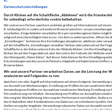
Grazathlon
2334
Carmina
Ottmann
1995
AUT
02:3
Datenschutzeinstellungen
2023
Athlon 10km
Durch Klicken auf die Schaltfläche „Ablehnen“ wird die Standarde
für unbedingt erforderliche cookie beibehalten.
Grazathlon
2334
Carmina
Ottmann
1995
AUT
02:3
Wir und unsere Partner speichern und/oder greifen auf Informationen auf einem G
2023
B. eindeutige IDs in cookie und anderen Browserspeichern, um personenbezoge
Athlon Mixed
verarbeiten. Einige Anbieter verarbeiten Ihre personenbezogenen Daten möglic
Team
aufgrund eines berechtigten Interesses. Um dem zu widersprechen, öffnen Sie d
„Einstellungen“. Sie können Ihre Einstellungen akzeptieren, ablehnen oder verwa
Legende:
auf die Schaltfläche „Einstellungen verwalten“ klicken oder jederzeit auf die Fin
Schaltfläche in der linken unteren Ecke der Website klicken. Um Ihre Einwilligung
GPos = Geschlechter Position, KPos = Kategorie Position, TPos =
klicken Sie auf den Fingerabdruck oder den Link in der Fußzeile der Website und k
Team Position, DNS = Did not start, DNF = Did not finish, DQ =
den Menüpunkt „Meine Daten“. Auf dieser Seite können Sie Ihre Einwilligung wid
Disqualifiziert
Entscheidungen werden unseren Partnern mitgeteilt und haben keinen Einfluss a
Browserdaten.
Wir und unsere Partner verarbeiten Daten, um die Leistung der W
analysieren und Folgendes zu tun:
Speichern von oder Zugriff auf Informationen auf einem Endgerät. Verwendung r
zur Auswahl von Werbeanzeigen. Erstellung von Profilen für personalisierte Wer
Verwendung von Profilen zur Auswahl personalisierter Werbung. Erstellung von P
Personalisierung von Inhalten. Verwendung von Profilen zur Auswahl personalisie
Messung der Werbeleistung. Messung der Performance von Inhalten. Analyse vo
durch Statistiken oder Kombinationen von Daten aus verschiedenen Quellen. En
Verbesserung der Angebote. Verwendung reduzierter Daten zur Auswahl von Inh
Daten können außerhalb der Europäischen Union weitergegeben und in die USA 