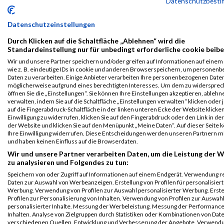
Datenschutzbest
B2Run Bremen
588
Bram
Vlerick
0000
GER
DEME
00:26:56.
2025
Datenschutzeinstellungen
Einzelwertung
männlich
Durch Klicken auf die Schaltfläche „Ablehnen“ wird die
Standardeinstellung nur für unbedingt erforderliche cookie beibe
B2Run Bremen
588
Bram
Vlerick
0000
GER
DEME
00:26:56.
Wir und unsere Partner speichern und/oder greifen auf Informationen auf einem 
2025
wie z. B. eindeutige IDs in cookie und anderen Browserspeichern, um personen
Teamwertung
Daten zu verarbeiten. Einige Anbieter verarbeiten Ihre personenbezogenen Date
männlich
möglicherweise aufgrund eines berechtigten Interesses. Um dem zu widersprec
öffnen Sie die „Einstellungen“. Sie können Ihre Einstellungen akzeptieren, ableh
B2Run Bremen
588
Bram
Vlerick
0000
GER
DEME
00:26:56.
verwalten, indem Sie auf die Schaltfläche „Einstellungen verwalten“ klicken oder 
2025
auf die Fingerabdruck-Schaltfläche in der linken unteren Ecke der Website klicke
Einwilligung zu widerrufen, klicken Sie auf den Fingerabdruck oder den Link in de
Teamwertung
der Website und klicken Sie auf den Menüpunkt „Meine Daten“. Auf dieser Seite 
mixed
Ihre Einwilligung widerrufen. Diese Entscheidungen werden unseren Partnern mi
und haben keinen Einfluss auf die Browserdaten.
Legende:
Wir und unsere Partner verarbeiten Daten, um die Leistung der 
GPos = Geschlechter Position, KPos = Kategorie Position, TPos =
zu analysieren und Folgendes zu tun:
Team Position, DNS = Did not start, DNF = Did not finish, DQ =
Speichern von oder Zugriff auf Informationen auf einem Endgerät. Verwendung r
Disqualifiziert
Daten zur Auswahl von Werbeanzeigen. Erstellung von Profilen für personalisier
Werbung. Verwendung von Profilen zur Auswahl personalisierter Werbung. Erste
Profilen zur Personalisierung von Inhalten. Verwendung von Profilen zur Auswah
personalisierter Inhalte. Messung der Werbeleistung. Messung der Performanc
Inhalten. Analyse von Zielgruppen durch Statistiken oder Kombinationen von Dat
verschiedenen Quellen. Entwicklung und Verbesserung der Angebote. Verwend