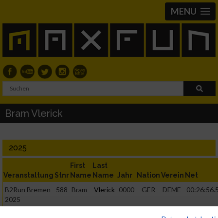
MENU
Bram Vlerick
2025
First
Last
Veranstaltung
Stnr
Name
Name
Jahr
Nation
Verein
Net
B2Run Bremen
588
Bram
Vlerick
0000
GER
DEME
00:26:56.
2025
Einzelwertung