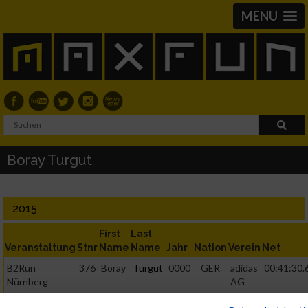
MENU
Boray Turgut
2015
First
Last
Veranstaltung
Stnr
Name
Name
Jahr
Nation
Verein
Net
B2Run
376
Boray
Turgut
0000
GER
adidas
00:41:30.
Nürnberg
AG
B2RUN Nürnberg