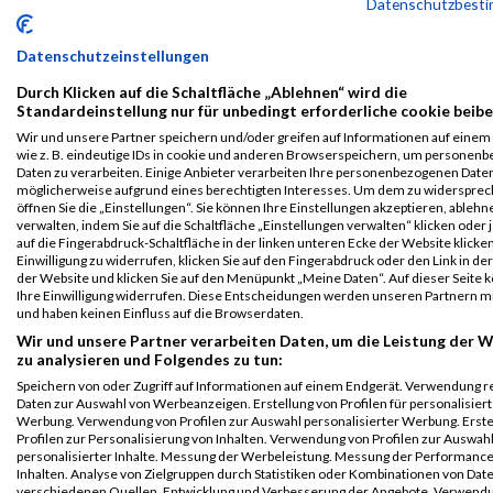
Datenschutzbest
B2Run
376
Boray
Turgut
0000
GER
adidas
00:41:30.
Nürnberg
AG
Datenschutzeinstellungen
Einzelwertung
weiblich
Durch Klicken auf die Schaltfläche „Ablehnen“ wird die
Standardeinstellung nur für unbedingt erforderliche cookie beibe
B2Run
376
Boray
Turgut
0000
GER
adidas
00:41:30.
Wir und unsere Partner speichern und/oder greifen auf Informationen auf einem 
Nürnberg
AG
wie z. B. eindeutige IDs in cookie und anderen Browserspeichern, um personen
Teamwertung
Daten zu verarbeiten. Einige Anbieter verarbeiten Ihre personenbezogenen Date
mixed
möglicherweise aufgrund eines berechtigten Interesses. Um dem zu widersprec
öffnen Sie die „Einstellungen“. Sie können Ihre Einstellungen akzeptieren, ableh
B2Run
376
Boray
Turgut
0000
GER
adidas
00:41:30.
verwalten, indem Sie auf die Schaltfläche „Einstellungen verwalten“ klicken oder 
Nürnberg
AG
auf die Fingerabdruck-Schaltfläche in der linken unteren Ecke der Website klicke
Einwilligung zu widerrufen, klicken Sie auf den Fingerabdruck oder den Link in de
Teamwertung
der Website und klicken Sie auf den Menüpunkt „Meine Daten“. Auf dieser Seite 
weiblich
Ihre Einwilligung widerrufen. Diese Entscheidungen werden unseren Partnern mi
und haben keinen Einfluss auf die Browserdaten.
Legende:
Wir und unsere Partner verarbeiten Daten, um die Leistung der 
GPos = Geschlechter Position, KPos = Kategorie Position, TPos =
zu analysieren und Folgendes zu tun:
Team Position, DNS = Did not start, DNF = Did not finish, DQ =
Speichern von oder Zugriff auf Informationen auf einem Endgerät. Verwendung r
Disqualifiziert
Daten zur Auswahl von Werbeanzeigen. Erstellung von Profilen für personalisier
Werbung. Verwendung von Profilen zur Auswahl personalisierter Werbung. Erste
Profilen zur Personalisierung von Inhalten. Verwendung von Profilen zur Auswah
personalisierter Inhalte. Messung der Werbeleistung. Messung der Performanc
Inhalten. Analyse von Zielgruppen durch Statistiken oder Kombinationen von Dat
verschiedenen Quellen. Entwicklung und Verbesserung der Angebote. Verwend