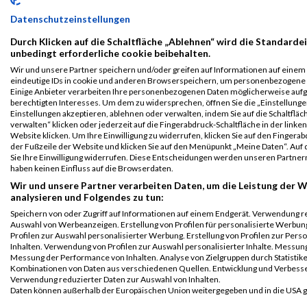
B2Run
4407
Björn
Schäefer
0000
GER
Deutsche
00:
Datenschutzeinstellungen
Nürnberg
Bahn AG
B2RUN Nürnberg
Durch Klicken auf die Schaltfläche „Ablehnen“ wird die Standardei
unbedingt erforderliche cookie beibehalten.
B2Run
4407
Björn
Schäefer
0000
GER
Deutsche
00:
Wir und unsere Partner speichern und/oder greifen auf Informationen auf einem G
Nürnberg
Bahn AG
eindeutige IDs in cookie und anderen Browserspeichern, um personenbezogene 
Einzelwertung
Einige Anbieter verarbeiten Ihre personenbezogenen Daten möglicherweise auf
männlich
berechtigten Interesses. Um dem zu widersprechen, öffnen Sie die „Einstellungen
Einstellungen akzeptieren, ablehnen oder verwalten, indem Sie auf die Schaltfläc
B2Run
4407
Björn
Schäefer
0000
GER
Deutsche
00:
verwalten“ klicken oder jederzeit auf die Fingerabdruck-Schaltfläche in der linke
Nürnberg
Bahn AG
Website klicken. Um Ihre Einwilligung zu widerrufen, klicken Sie auf den Fingerab
der Fußzeile der Website und klicken Sie auf den Menüpunkt „Meine Daten“. Auf 
Teamwertung
Sie Ihre Einwilligung widerrufen. Diese Entscheidungen werden unseren Partnern
männlich
haben keinen Einfluss auf die Browserdaten.
B2Run
4407
Björn
Schäefer
0000
GER
Deutsche
00:
Wir und unsere Partner verarbeiten Daten, um die Leistung der W
analysieren und Folgendes zu tun:
Nürnberg
Bahn AG
Teamwertung
Speichern von oder Zugriff auf Informationen auf einem Endgerät. Verwendung r
Auswahl von Werbeanzeigen. Erstellung von Profilen für personalisierte Werbu
mixed
Profilen zur Auswahl personalisierter Werbung. Erstellung von Profilen zur Pers
Inhalten. Verwendung von Profilen zur Auswahl personalisierter Inhalte. Messun
Legende:
Messung der Performance von Inhalten. Analyse von Zielgruppen durch Statistik
GPos = Geschlechter Position, KPos = Kategorie Position, TPos =
Kombinationen von Daten aus verschiedenen Quellen. Entwicklung und Verbess
Team Position, DNS = Did not start, DNF = Did not finish, DQ =
Verwendung reduzierter Daten zur Auswahl von Inhalten.
Daten können außerhalb der Europäischen Union weitergegeben und in die USA 
Disqualifiziert
Ihre Einwilligung und die cookie Richtlinie gelten ausschließlich für diese Website