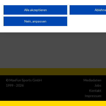
Partnerliste anzeigen (1 IAB-Anbieter)
Alle akzeptieren
Ablehn
Wir nutzen Ihre Daten für folgende Zwecke:
Nein, anpassen
IAB-Verarbeitungszwecke:
Speichern von oder Zugriff auf Informationen auf einem
Endgerät
Verwendung reduzierter Daten zur Auswahl von Werbeanzeige
Erstellung von Profilen für personalisierte Werbung
Verwendung von Profilen zur Auswahl personalisierter Werbun
© MaxFun Sports GmbH
Mediadaten
1999 - 2026
Jobs
Kontakt
Erstellung von Profilen zur Personalisierung von Inhalten
Impressum
Verwendung von Profilen zur Auswahl personalisierter Inhalte