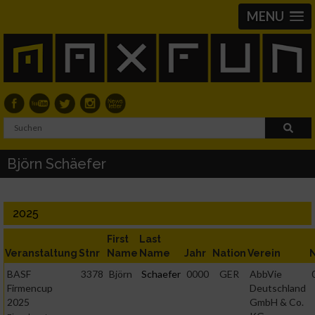
MENU
Björn Schäefer
2025
First
Last
Veranstaltung
Stnr
Name
Name
Jahr
Nation
Verein
BASF
3378
Björn
Schaefer
0000
GER
AbbVie
Firmencup
Deutschland
2025
GmbH & Co.