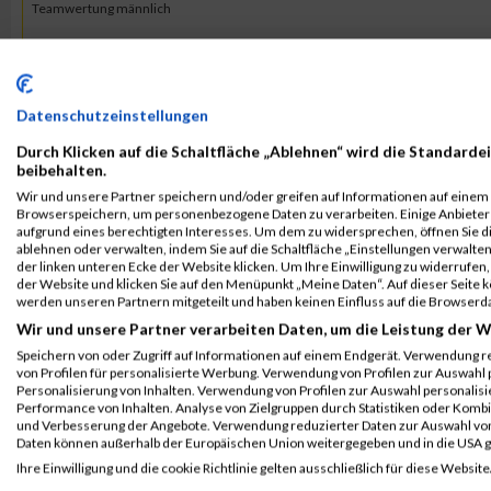
Teamwertung männlich
B2RUN Nürnberg
15837
Bernd
Distler
Teamwertung mixed
B2RUN Nürnberg
15837
Bernd
Distler
Datenschutzeinstellungen
Einzelwertung männlich
Durch Klicken auf die Schaltfläche „Ablehnen“ wird die Standardei
beibehalten.
2015
Wir und unsere Partner speichern und/oder greifen auf Informationen auf einem G
Browserspeichern, um personenbezogene Daten zu verarbeiten. Einige Anbiete
aufgrund eines berechtigten Interesses. Um dem zu widersprechen, öffnen Sie die
Veranstaltung
Stnr
First Name
Last Name
ablehnen oder verwalten, indem Sie auf die Schaltfläche „Einstellungen verwalten“
der linken unteren Ecke der Website klicken. Um Ihre Einwilligung zu widerrufen, 
B2Run Nürnberg
17209
Bernd
Distler
der Website und klicken Sie auf den Menüpunkt „Meine Daten“. Auf dieser Seite 
werden unseren Partnern mitgeteilt und haben keinen Einfluss auf die Browserd
B2RUN Nürnberg
Wir und unsere Partner verarbeiten Daten, um die Leistung der W
B2Run Nürnberg
17209
Bernd
Distler
Speichern von oder Zugriff auf Informationen auf einem Endgerät. Verwendung r
Einzelwertung männlich
von Profilen für personalisierte Werbung. Verwendung von Profilen zur Auswahl p
Personalisierung von Inhalten. Verwendung von Profilen zur Auswahl personalis
B2Run Nürnberg
17209
Bernd
Distler
Performance von Inhalten. Analyse von Zielgruppen durch Statistiken oder Komb
und Verbesserung der Angebote. Verwendung reduzierter Daten zur Auswahl von
Teamwertung männlich
Daten können außerhalb der Europäischen Union weitergegeben und in die USA 
B2Run Nürnberg
17209
Bernd
Distler
Ihre Einwilligung und die cookie Richtlinie gelten ausschließlich für diese Website
Teamwertung mixed