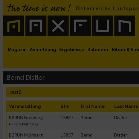
 auf Facebook
MaxFun auf Youtube
MaxFun auf Twitter
MaxFun auf Instagram
MaxFun Newsletter abonnieren
Magazin
Anmeldung
Ergebnisse
Kalender
Bilder & Vid
Bernd Distler
2016
Veranstaltung
Stnr
First Name
Last Name
B2RUN Nürnberg
15837
Bernd
Distler
B2RUN Nürnberg
B2RUN Nürnberg
15837
Bernd
Distler