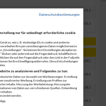
0000
GER
WISAG
00:34:29.6
00:57:01.5
Datenschutzbestimmungen
0000
GER
WISAG
00:34:29.6
00:57:01.5
nstellung nur für unbedingt erforderliche cookie
erät zu, wie z. B. eindeutige IDs in cookie und anderen
r verarbeiten Ihre personenbezogenen Daten möglicherweise
 „Einstellungen“. Sie können Ihre Einstellungen akzeptieren,
Jahr
Nation
Verein
Net
Brut
 klicken oder jederzeit auf die Fingerabdruck-Schaltfläche in
klicken Sie auf den Fingerabdruck oder den Link in der Fußzeile
0000
GER
WISAG
00:38:56.0
01:49:26.1
können Sie Ihre Einwilligung widerrufen. Diese Entscheidungen
aten.
ebsite zu analysieren und Folgendes zu tun:
0000
GER
WISAG
00:38:56.0
01:49:26.1
eduzierter Daten zur Auswahl von Werbeanzeigen. Erstellung
ersonalisierter Werbung. Erstellung von Profilen zur
ierter Inhalte. Messung der Werbeleistung. Messung der
0000
GER
WISAG
00:38:56.0
01:49:26.1
inationen von Daten aus verschiedenen Quellen. Entwicklung
 Inhalten.
gesendet werden.
0000
GER
WISAG
00:38:56.0
01:49:26.1
/App.