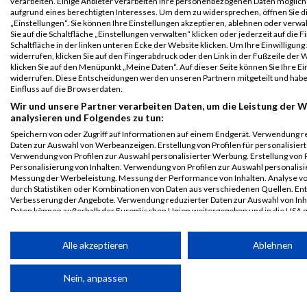
verarbeiten. Einige Anbieter verarbeiten Ihre personenbezogenen Daten möglic
B2Run Bremen
7316
Bernd
Dirks
0000
GER
Klinik
00:26:5
aufgrund eines berechtigten Interesses. Um dem zu widersprechen, öffnen Sie d
2025
Lilienthal
„Einstellungen“. Sie können Ihre Einstellungen akzeptieren, ablehnen oder verwa
Einzelwertung
Sie auf die Schaltfläche „Einstellungen verwalten“ klicken oder jederzeit auf die 
Schaltfläche in der linken unteren Ecke der Website klicken. Um Ihre Einwilligung
männlich
widerrufen, klicken Sie auf den Fingerabdruck oder den Link in der Fußzeile der 
B2Run Bremen
7316
Bernd
Dirks
0000
GER
Klinik
00:26:5
klicken Sie auf den Menüpunkt „Meine Daten“. Auf dieser Seite können Sie Ihre Ei
widerrufen. Diese Entscheidungen werden unseren Partnern mitgeteilt und hab
2025
Lilienthal
Einfluss auf die Browserdaten.
Teamwertung
Wir und unsere Partner verarbeiten Daten, um die Leistung der W
männlich
analysieren und Folgendes zu tun:
B2Run Bremen
7316
Bernd
Dirks
0000
GER
Klinik
00:26:5
Speichern von oder Zugriff auf Informationen auf einem Endgerät. Verwendung r
2025
Lilienthal
Daten zur Auswahl von Werbeanzeigen. Erstellung von Profilen für personalisier
Verwendung von Profilen zur Auswahl personalisierter Werbung. Erstellung von P
Teamwertung
Personalisierung von Inhalten. Verwendung von Profilen zur Auswahl personalisie
mixed
Messung der Werbeleistung. Messung der Performance von Inhalten. Analyse vo
durch Statistiken oder Kombinationen von Daten aus verschiedenen Quellen. En
Legende:
Verbesserung der Angebote. Verwendung reduzierter Daten zur Auswahl von Inh
GPos = Geschlechter Position, KPos = Kategorie Position, TPos =
Daten können außerhalb der Europäischen Union weitergegeben und in die USA 
werden.
Team Position, DNS = Did not start, DNF = Did not finish, DQ =
Ihre Einwilligung und die cookie Richtlinie gelten ausschließlich für diese Website
Disqualifiziert
Alle akzeptieren
Ablehnen
Partnerliste anzeigen (1 IAB-Anbieter)
Nein, anpassen
Wir nutzen Ihre Daten für folgende Zwecke:
IAB-Verarbeitungszwecke: