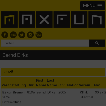
MENU
Bernd Dirks
2026
First
Last
Veranstaltung
Stnr
Name
Name
Jahr
Nation
Verein
Net
B2Run Bremen
8196
Bernd
Dirks
2005
Klinik
00:27:2
2026
Lilienthal
Einzelwertung