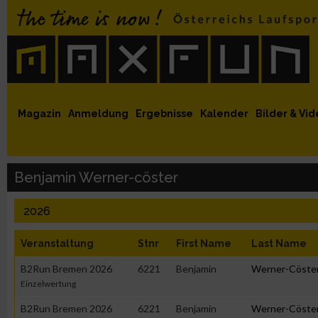
 auf Facebook
MaxFun auf Youtube
MaxFun auf Twitter
MaxFun auf Instagram
MaxFun Newsletter abonnieren
Magazin
Anmeldung
Ergebnisse
Kalender
Bilder & Vid
Benjamin Werner-cöster
2026
Veranstaltung
Stnr
First Name
Last Name
B2Run Bremen 2026
6221
Benjamin
Werner-Cöste
Einzelwertung
B2Run Bremen 2026
6221
Benjamin
Werner-Cöste