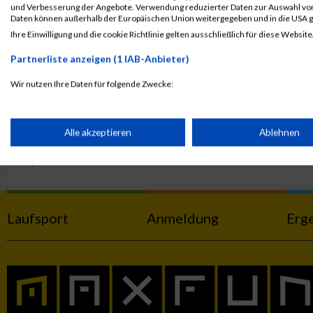
B2Run Bremen
5633
Benjamin
Werner-
0000
und Verbesserung der Angebote. Verwendung reduzierter Daten zur Auswahl von
2025
Cöster
Daten können außerhalb der Europäischen Union weitergegeben und in die USA 
Teamwertung
Ihre Einwilligung und die cookie Richtlinie gelten ausschließlich für diese Website
männlich
Partnerliste anzeigen (1 IAB-Anbieter)
B2Run Bremen
5633
Benjamin
Werner-
0000
2025
Cöster
Wir nutzen Ihre Daten für folgende Zwecke:
Teamwertung mixed
IAB-Verarbeitungszwecke:
Speichern von oder Zugriff auf Informationen auf einem Endge
Legende:
Alle akzeptieren
Ablehnen
GPos = Geschlechter Position, KPos = Kategorie Position, TPos = 
Disqualifiziert
Verwendung reduzierter Daten zur Auswahl von Werbeanzeige
Laufsport
Anmeldung
Erg
Erstellung von Profilen für personalisierte Werbung
Verwendung von Profilen zur Auswahl personalisierter Werbun
Erstellung von Profilen zur Personalisierung von Inhalten