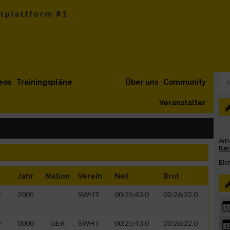
eos
Trainingspläne
Über uns
Community
Veranstalter
Jahr
Nation
Verein
Net
Brut
r
2005
SWHT
00:25:43.0
00:26:22.0
1
r
0000
GER
SWHT
00:25:43.0
00:26:22.0
1