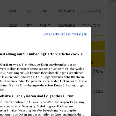
r
0000
GER
SWHT
00:25:43.0
00:26:22.0
r
0000
GER
SWHT
00:25:43.0
00:26:22.0
Datenschutzbestimmungen
nstellung nur für unbedingt erforderliche cookie
tion
Verein
Net
Brut
erät zu, wie z. B. eindeutige IDs in cookie und anderen
r verarbeiten Ihre personenbezogenen Daten möglicherweise
GER
Senatorin Wirtschaft, Arbeit,
00:27:47.5
00:47:52.6
 „Einstellungen“. Sie können Ihre Einstellungen akzeptieren,
Europa
 klicken oder jederzeit auf die Fingerabdruck-Schaltfläche in
klicken Sie auf den Fingerabdruck oder den Link in der Fußzeile
können Sie Ihre Einwilligung widerrufen. Diese Entscheidungen
aten.
GER
Senatorin Wirtschaft, Arbeit,
00:27:47.5
00:47:52.6
ebsite zu analysieren und Folgendes zu tun:
Europa
eduzierter Daten zur Auswahl von Werbeanzeigen. Erstellung
ersonalisierter Werbung. Erstellung von Profilen zur
ierter Inhalte. Messung der Werbeleistung. Messung der
inationen von Daten aus verschiedenen Quellen. Entwicklung