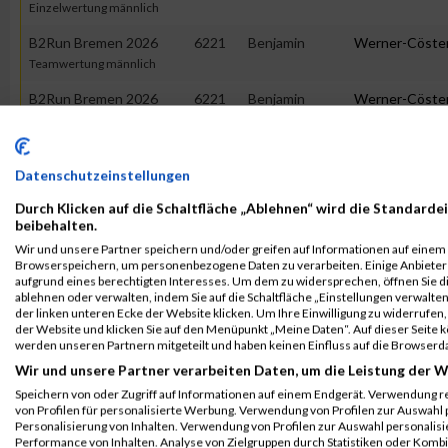
Einzelwertung männlich
B2Run Bremen 2026
6221
Benjamin
Werner-Cöste
Teamwertung männlich
B2Run Bremen 2026
6221
Benjamin
Werner-Cöste
Teamwertung mixed
Datenschutzeinstellungen
2025
Durch Klicken auf die Schaltfläche „Ablehnen“ wird die Standardei
First
beibehalten.
Veranstaltung
Stnr
Name
Last Name
Jahr
Na
Wir und unsere Partner speichern und/oder greifen auf Informationen auf einem G
Browserspeichern, um personenbezogene Daten zu verarbeiten. Einige Anbiete
B2Run Bremen
5633
Benjamin
Werner-
0000
aufgrund eines berechtigten Interesses. Um dem zu widersprechen, öffnen Sie die
2025
Cöster
ablehnen oder verwalten, indem Sie auf die Schaltfläche „Einstellungen verwalten“
der linken unteren Ecke der Website klicken. Um Ihre Einwilligung zu widerrufen, 
Einzelwertung
der Website und klicken Sie auf den Menüpunkt „Meine Daten“. Auf dieser Seite 
werden unseren Partnern mitgeteilt und haben keinen Einfluss auf die Browserd
B2Run Bremen
5633
Benjamin
Werner-
0000
Wir und unsere Partner verarbeiten Daten, um die Leistung der W
2025
Cöster
Speichern von oder Zugriff auf Informationen auf einem Endgerät. Verwendung r
Einzelwertung
von Profilen für personalisierte Werbung. Verwendung von Profilen zur Auswahl p
männlich
Personalisierung von Inhalten. Verwendung von Profilen zur Auswahl personalis
Performance von Inhalten. Analyse von Zielgruppen durch Statistiken oder Komb