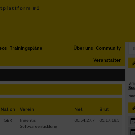
eos
Trainingspläne
Über uns
Community
Veranstalter
Nation
Verein
Net
Brut
GER
Ingentis
00:54:27.7
01:17:18.3
1
Softwareenticklung
1