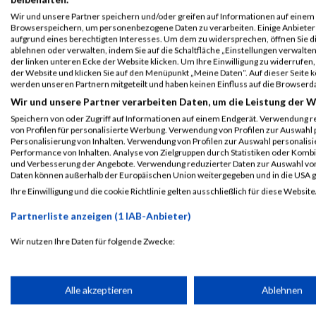
Wir und unsere Partner speichern und/oder greifen auf Informationen auf einem G
Browserspeichern, um personenbezogene Daten zu verarbeiten. Einige Anbiete
2016
aufgrund eines berechtigten Interesses. Um dem zu widersprechen, öffnen Sie die
ablehnen oder verwalten, indem Sie auf die Schaltfläche „Einstellungen verwalten“
der linken unteren Ecke der Website klicken. Um Ihre Einwilligung zu widerrufen, 
Veranstaltung
Stnr
First Name
Last Name
der Website und klicken Sie auf den Menüpunkt „Meine Daten“. Auf dieser Seite 
werden unseren Partnern mitgeteilt und haben keinen Einfluss auf die Browserd
B2RUN Nürnberg
6886
Benjamin
Detzel
Wir und unsere Partner verarbeiten Daten, um die Leistung der W
B2RUN Nürnberg
Speichern von oder Zugriff auf Informationen auf einem Endgerät. Verwendung r
B2RUN Nürnberg
6886
Benjamin
Detzel
von Profilen für personalisierte Werbung. Verwendung von Profilen zur Auswahl p
Personalisierung von Inhalten. Verwendung von Profilen zur Auswahl personalis
Teamwertung männlich
Performance von Inhalten. Analyse von Zielgruppen durch Statistiken oder Komb
und Verbesserung der Angebote. Verwendung reduzierter Daten zur Auswahl von
B2RUN Nürnberg
6886
Benjamin
Detzel
Daten können außerhalb der Europäischen Union weitergegeben und in die USA 
Teamwertung mixed
Ihre Einwilligung und die cookie Richtlinie gelten ausschließlich für diese Website
B2RUN Nürnberg
6886
Benjamin
Detzel
Partnerliste anzeigen (1 IAB-Anbieter)
Einzelwertung männlich
Wir nutzen Ihre Daten für folgende Zwecke:
IAB-Verarbeitungszwecke:
2015
Speichern von oder Zugriff auf Informationen auf einem Endge
Alle akzeptieren
Ablehnen
Veranstaltung
Stnr
First Name
Last Name