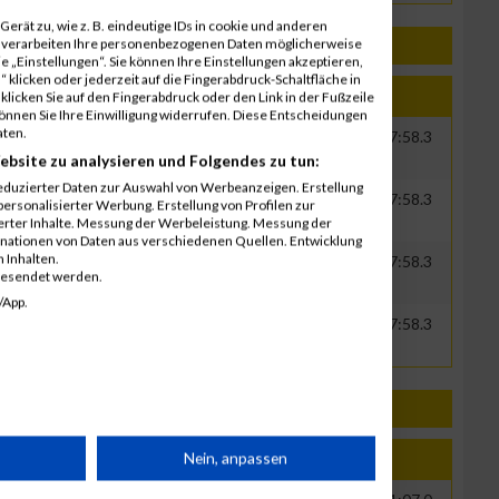
erät zu, wie z. B. eindeutige IDs in cookie und anderen
r verarbeiten Ihre personenbezogenen Daten möglicherweise
 „Einstellungen“. Sie können Ihre Einstellungen akzeptieren,
 klicken oder jederzeit auf die Fingerabdruck-Schaltfläche in
klicken Sie auf den Fingerabdruck oder den Link in der Fußzeile
Jahr
Nation
Verein
Net
Brut
können Sie Ihre Einwilligung widerrufen. Diese Entscheidungen
aten.
0000
GER
Immowelt AG
00:42:56.7
00:47:58.3
ebsite zu analysieren und Folgendes zu tun:
eduzierter Daten zur Auswahl von Werbeanzeigen. Erstellung
0000
GER
Immowelt AG
00:42:56.7
00:47:58.3
ersonalisierter Werbung. Erstellung von Profilen zur
ierter Inhalte. Messung der Werbeleistung. Messung der
inationen von Daten aus verschiedenen Quellen. Entwicklung
 Inhalten.
0000
GER
Immowelt AG
00:42:56.7
00:47:58.3
gesendet werden.
/App.
0000
GER
Immowelt AG
00:42:56.7
00:47:58.3
rät
Nein, anpassen
Jahr
Nation
Verein
Net
Brut