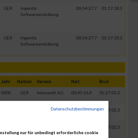
GER
Ingentis
00:54:27.7
01:17:18.3
Softwareenticklung
GER
Ingentis
00:54:27.7
01:17:18.3
Softwareenticklung
Jahr
Nation
Verein
Net
Brut
0000
GER
Immowelt AG
00:45:16.9
01:27:02.3
Datenschutzbestimmungen
0000
GER
Immowelt AG
00:45:16.9
01:27:02.3
0000
GER
Immowelt AG
00:45:16.9
01:27:02.3
nstellung nur für unbedingt erforderliche cookie