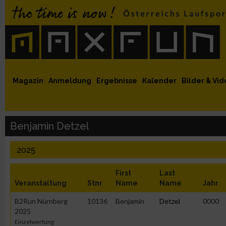
 auf Facebook
MaxFun auf Youtube
MaxFun auf Twitter
MaxFun auf Instagram
MaxFun Newsletter abonnieren
Magazin
Anmeldung
Ergebnisse
Kalender
Bilder & Vid
Benjamin Detzel
2025
First
Last
Veranstaltung
Stnr
Name
Name
Jahr
B2Run Nürnberg
10136
Benjamin
Detzel
0000
2025
Einzelwertung