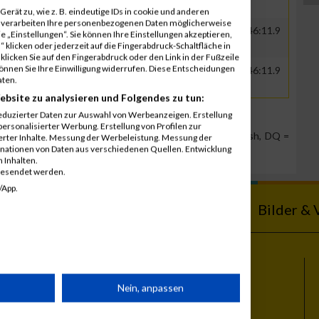
erät zu, wie z. B. eindeutige IDs in cookie und anderen
r verarbeiten Ihre personenbezogenen Daten möglicherweise
00
GER
Bundesnetzagentur
00:42:05.8
01:46:11.9
 „Einstellungen“. Sie können Ihre Einstellungen akzeptieren,
 klicken oder jederzeit auf die Fingerabdruck-Schaltfläche in
klicken Sie auf den Fingerabdruck oder den Link in der Fußzeile
können Sie Ihre Einwilligung widerrufen. Diese Entscheidungen
00
GER
Bundesnetzagentur
00:42:05.8
01:46:11.9
aten.
ebsite zu analysieren und Folgendes zu tun:
eduzierter Daten zur Auswahl von Werbeanzeigen. Erstellung
ersonalisierter Werbung. Erstellung von Profilen zur
Team Position, DNS = Did not start, DNF = Did not finish, DQ =
ierter Inhalte. Messung der Werbeleistung. Messung der
inationen von Daten aus verschiedenen Quellen. Entwicklung
 Inhalten.
gesendet werden.
/App.
ebnisse
Kalender
Bilder & 
Themen
rät
Nein, anpassen
Vienna City Marathon