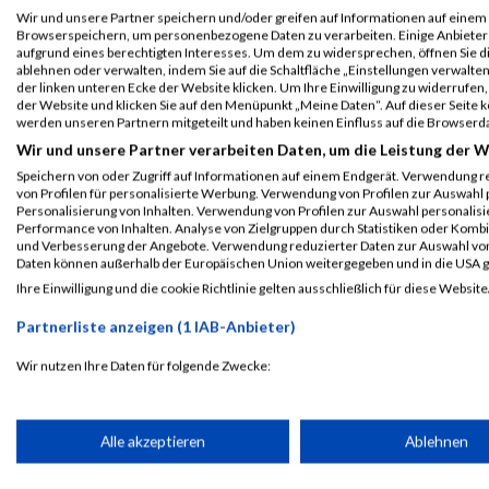
Einzelwertung männlich
Wir und unsere Partner speichern und/oder greifen auf Informationen auf einem G
Browserspeichern, um personenbezogene Daten zu verarbeiten. Einige Anbiete
B2Run Nürnberg
51929
Arve
Christiansen
00
aufgrund eines berechtigten Interesses. Um dem zu widersprechen, öffnen Sie die
ablehnen oder verwalten, indem Sie auf die Schaltfläche „Einstellungen verwalten“
Teamwertung männlich
der linken unteren Ecke der Website klicken. Um Ihre Einwilligung zu widerrufen, 
der Website und klicken Sie auf den Menüpunkt „Meine Daten“. Auf dieser Seite 
B2Run Nürnberg
51929
Arve
Christiansen
00
werden unseren Partnern mitgeteilt und haben keinen Einfluss auf die Browserd
Teamwertung mixed
Wir und unsere Partner verarbeiten Daten, um die Leistung der W
Speichern von oder Zugriff auf Informationen auf einem Endgerät. Verwendung r
Legende:
von Profilen für personalisierte Werbung. Verwendung von Profilen zur Auswahl p
GPos = Geschlechter Position, KPos = Kategorie Position, TPos = 
Personalisierung von Inhalten. Verwendung von Profilen zur Auswahl personalis
Performance von Inhalten. Analyse von Zielgruppen durch Statistiken oder Komb
Disqualifiziert
und Verbesserung der Angebote. Verwendung reduzierter Daten zur Auswahl von
Daten können außerhalb der Europäischen Union weitergegeben und in die USA 
Ihre Einwilligung und die cookie Richtlinie gelten ausschließlich für diese Website
Laufsport
Anmeldung
Erg
Partnerliste anzeigen (1 IAB-Anbieter)
Wir nutzen Ihre Daten für folgende Zwecke:
IAB-Verarbeitungszwecke:
Speichern von oder Zugriff auf Informationen auf einem Endge
Alle akzeptieren
Ablehnen