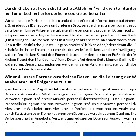
Viennathlon
103
Armin
Schmelzle
1983
AUT
01:10:
Durch Klicken auf die Schaltfläche „Ablehnen“ wird die Standarde
2024
nur für unbedingt erforderliche cookie beibehalten.
Athlon Men Team
Wir und unsere Partner speichern und/oder greifen auf Informationen auf einem 
Viennathlon
103
Armin
Schmelzle
1983
AUT
01:10:
z. B. eindeutige IDs in cookie und anderen Browserspeichern, um personenbezo
verarbeiten. Einige Anbieter verarbeiten Ihre personenbezogenen Daten möglic
2024
aufgrund eines berechtigten Interesses. Um dem zu widersprechen, öffnen Sie d
Athlon 10km
„Einstellungen“. Sie können Ihre Einstellungen akzeptieren, ablehnen oder verwa
Sie auf die Schaltfläche „Einstellungen verwalten“ klicken oder jederzeit auf die 
Legende:
Schaltfläche in der linken unteren Ecke der Website klicken. Um Ihre Einwilligung
GPos = Geschlechter Position, KPos = Kategorie Position, TPos =
widerrufen, klicken Sie auf den Fingerabdruck oder den Link in der Fußzeile der 
klicken Sie auf den Menüpunkt „Meine Daten“. Auf dieser Seite können Sie Ihre Ei
Team Position, DNS = Did not start, DNF = Did not finish, DQ =
widerrufen. Diese Entscheidungen werden unseren Partnern mitgeteilt und hab
Disqualifiziert
Einfluss auf die Browserdaten.
Wir und unsere Partner verarbeiten Daten, um die Leistung der W
analysieren und Folgendes zu tun:
Speichern von oder Zugriff auf Informationen auf einem Endgerät. Verwendung r
Daten zur Auswahl von Werbeanzeigen. Erstellung von Profilen für personalisier
Verwendung von Profilen zur Auswahl personalisierter Werbung. Erstellung von P
Personalisierung von Inhalten. Verwendung von Profilen zur Auswahl personalisie
Messung der Werbeleistung. Messung der Performance von Inhalten. Analyse vo
durch Statistiken oder Kombinationen von Daten aus verschiedenen Quellen. En
Verbesserung der Angebote. Verwendung reduzierter Daten zur Auswahl von Inh
Daten können außerhalb der Europäischen Union weitergegeben und in die USA 
werden.
Ihre Einwilligung und die cookie Richtlinie gelten ausschließlich für diese Website