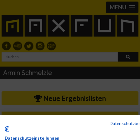
MENU
Armin Schmelzle
Neue Ergebnislisten
2024
Datenschutzb
First
Last
Veranstaltung
Stnr
Name
Name
Jahr
Nation
Verein
Net
Datenschutzeinstellungen