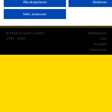
Alle akzeptieren
Ablehnen
Partnerliste anzeigen (1 IAB-Anbieter)
Nein, anpassen
Wir nutzen Ihre Daten für folgende Zwecke:
IAB-Verarbeitungszwecke:
Speichern von oder Zugriff auf Informationen auf einem
© MaxFun Sports GmbH
Mediadaten
Endgerät
1999 - 2026
Jobs
Kontakt
Verwendung reduzierter Daten zur Auswahl von
Impressum
Werbeanzeigen
Erstellung von Profilen für personalisierte Werbung
Verwendung von Profilen zur Auswahl personalisierter
Werbung
Erstellung von Profilen zur Personalisierung von Inhalten
Verwendung von Profilen zur Auswahl personalisierter