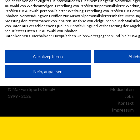
Speichern von oder Zugriff auf Informationen auf einem Endgerät. Verwendung r
Auswahl von Werbeanzeigen. Erstellung von Profilen für personalisierte Werbu
Profilen zur Auswahl personalisierter Werbung. Erstellung von Profilen zur Pers
Inhalten. Verwendung von Profilen zur Auswahl personalisierter Inhalte. Messun
Messung der Performance von Inhalten. Analyse von Zielgruppen durch Statisti
von Daten aus verschiedenen Quellen. Entwicklung und Verbesserung der Ange
reduzierter Daten zur Auswahl von Inhalten.
Daten können außerhalb der Europäischen Union weitergegeben und in die USA 
Ihre Einwilligung und die cookie Richtlinie gelten ausschließlich für diese Website
Partnerliste anzeigen (1 IAB-Anbieter)
Alle akzeptieren
Ableh
Wir nutzen Ihre Daten für folgende Zwecke:
Nein, anpassen
IAB-Verarbeitungszwecke:
Speichern von oder Zugriff auf Informationen auf einem Endge
© MaxFun Sports GmbH
Mediadaten
1999 - 2026
Jobs
Kontakt
Verwendung reduzierter Daten zur Auswahl von Werbeanzeige
Impressum
Erstellung von Profilen für personalisierte Werbung