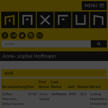
MENU
Anne- sophie Hoffmann
2018
First
Last
Veranstaltung
Stnr
Name
Name
Jahr
Nation
Verein
B2Run
23767
Anne-
Hoffmann
0000
GER
Ludwig-
München
Sophie
Maximilians
Universität
B2Run München