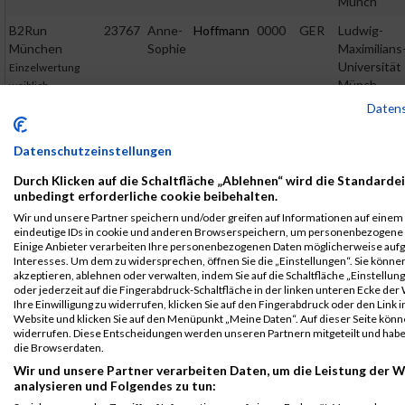
Münch
B2Run
23767
Anne-
Hoffmann
0000
GER
Ludwig-
München
Sophie
Maximilians
Universität
Einzelwertung
Münch
weiblich
Daten
B2Run
23767
Anne-
Hoffmann
0000
GER
Ludwig-
München
Sophie
Maximilians
Universität
Datenschutzeinstellungen
Teamwertung
Münch
mixed
Durch Klicken auf die Schaltfläche „Ablehnen“ wird die Standardei
unbedingt erforderliche cookie beibehalten.
B2Run
23767
Anne-
Hoffmann
0000
GER
Ludwig-
München
Sophie
Maximilians
Wir und unsere Partner speichern und/oder greifen auf Informationen auf einem G
Universität
eindeutige IDs in cookie und anderen Browserspeichern, um personenbezogene 
Teamwertung
Einige Anbieter verarbeiten Ihre personenbezogenen Daten möglicherweise aufg
Münch
weiblich
Interesses. Um dem zu widersprechen, öffnen Sie die „Einstellungen“. Sie können
akzeptieren, ablehnen oder verwalten, indem Sie auf die Schaltfläche „Einstellun
Legende:
oder jederzeit auf die Fingerabdruck-Schaltfläche in der linken unteren Ecke der
GPos = Geschlechter Position, KPos = Kategorie Position, TPos =
Ihre Einwilligung zu widerrufen, klicken Sie auf den Fingerabdruck oder den Link i
Website und klicken Sie auf den Menüpunkt „Meine Daten“. Auf dieser Seite könne
Team Position, DNS = Did not start, DNF = Did not finish, DQ =
widerrufen. Diese Entscheidungen werden unseren Partnern mitgeteilt und haben
Disqualifiziert
die Browserdaten.
Wir und unsere Partner verarbeiten Daten, um die Leistung der W
analysieren und Folgendes zu tun: