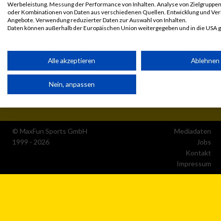
Werbeleistung. Messung der Performance von Inhalten. Analyse von Zielgruppen 
oder Kombinationen von Daten aus verschiedenen Quellen. Entwicklung und Ve
Angebote. Verwendung reduzierter Daten zur Auswahl von Inhalten.
Daten können außerhalb der Europäischen Union weitergegeben und in die USA 
Ihre Einwilligung und die cookie Richtlinie gelten ausschließlich für diese Website
Partnerliste anzeigen (1 IAB-Anbieter)
Alle akzeptieren
Ablehnen
Wir nutzen Ihre Daten für folgende Zwecke:
Nein, anpassen
IAB-Verarbeitungszwecke:
Speichern von oder Zugriff auf Informationen auf einem
Endgerät
© MaxFun Sports GmbH
Mediadaten
Verwendung reduzierter Daten zur Auswahl von
Werbeanzeigen
1999 - 2026
Jobs
Kontakt
Impressum
Erstellung von Profilen für personalisierte Werbung
Verwendung von Profilen zur Auswahl personalisierter
Werbung