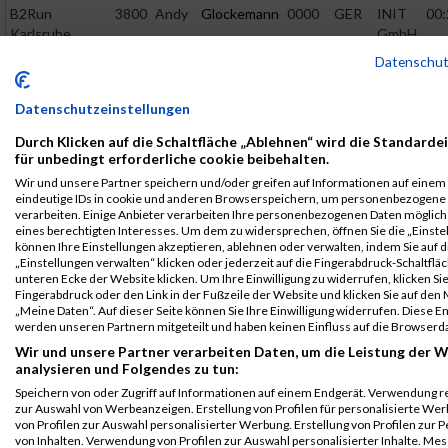
B2Run
3800
Andy
Glockemann
0000
GER
INIT
00:
Karlsruhe
GmbH
Einzelwertung
Datenschu
männlich
B2Run
3800
Andy
Glockemann
0000
GER
INIT
00:
Datenschutzeinstellungen
Karlsruhe
GmbH
Durch Klicken auf die Schaltfläche „Ablehnen“ wird die Standarde
Teamwertung
für unbedingt erforderliche cookie beibehalten.
männlich
Wir und unsere Partner speichern und/oder greifen auf Informationen auf einem G
B2Run
3800
Andy
Glockemann
0000
GER
INIT
00:
eindeutige IDs in cookie und anderen Browserspeichern, um personenbezogene
verarbeiten. Einige Anbieter verarbeiten Ihre personenbezogenen Daten möglic
Karlsruhe
GmbH
eines berechtigten Interesses. Um dem zu widersprechen, öffnen Sie die „Einstel
Teamwertung
können Ihre Einstellungen akzeptieren, ablehnen oder verwalten, indem Sie auf d
mixed
„Einstellungen verwalten“ klicken oder jederzeit auf die Fingerabdruck-Schaltfläc
unteren Ecke der Website klicken. Um Ihre Einwilligung zu widerrufen, klicken Si
Legende:
Fingerabdruck oder den Link in der Fußzeile der Website und klicken Sie auf de
„Meine Daten“. Auf dieser Seite können Sie Ihre Einwilligung widerrufen. Diese 
GPos = Geschlechter Position, KPos = Kategorie Position, TPos =
werden unseren Partnern mitgeteilt und haben keinen Einfluss auf die Browserd
Team Position, DNS = Did not start, DNF = Did not finish, DQ =
Wir und unsere Partner verarbeiten Daten, um die Leistung der W
Disqualifiziert
analysieren und Folgendes zu tun:
Speichern von oder Zugriff auf Informationen auf einem Endgerät. Verwendung r
zur Auswahl von Werbeanzeigen. Erstellung von Profilen für personalisierte W
von Profilen zur Auswahl personalisierter Werbung. Erstellung von Profilen zur 
von Inhalten. Verwendung von Profilen zur Auswahl personalisierter Inhalte. Me