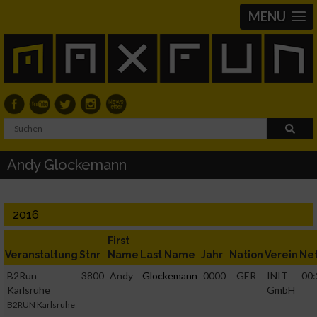
MENU
Andy Glockemann
2016
First
Veranstaltung
Stnr
Name
Last Name
Jahr
Nation
Verein
Ne
B2Run
3800
Andy
Glockemann
0000
GER
INIT
00:
Karlsruhe
GmbH
B2RUN Karlsruhe