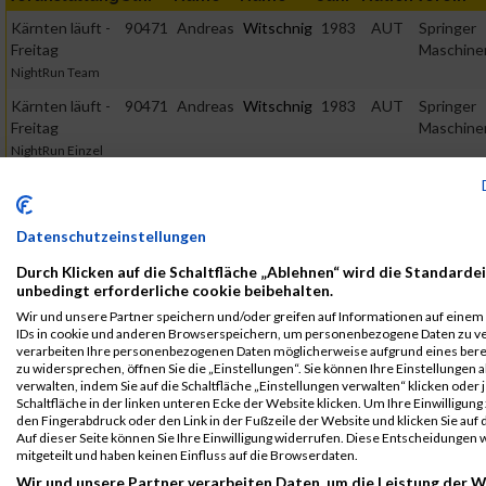
Kärnten läuft -
90471
Andreas
Witschnig
1983
AUT
Springer
Freitag
Maschinen
NightRun Team
Kärnten läuft -
90471
Andreas
Witschnig
1983
AUT
Springer
Freitag
Maschinen
NightRun Einzel
2018
First
Last
Datenschutzeinstellungen
Veranstaltung
Stnr
Name
Name
Jahr
Nation
Verein
Durch Klicken auf die Schaltfläche „Ablehnen“ wird die Standardei
Kärnten läuft -
90541
Andreas
Witschnig
1983
AUT
Springer
unbedingt erforderliche cookie beibehalten.
Freitag
Maschinen
Wir und unsere Partner speichern und/oder greifen auf Informationen auf einem G
NightRun Team
IDs in cookie und anderen Browserspeichern, um personenbezogene Daten zu ver
verarbeiten Ihre personenbezogenen Daten möglicherweise aufgrund eines ber
Kärnten läuft -
90541
Andreas
Witschnig
1983
AUT
Springer
zu widersprechen, öffnen Sie die „Einstellungen“. Sie können Ihre Einstellungen 
Freitag
Maschinen
verwalten, indem Sie auf die Schaltfläche „Einstellungen verwalten“ klicken oder 
Schaltfläche in der linken unteren Ecke der Website klicken. Um Ihre Einwilligung 
NightRun Einzel
den Fingerabdruck oder den Link in der Fußzeile der Website und klicken Sie au
Auf dieser Seite können Sie Ihre Einwilligung widerrufen. Diese Entscheidunge
Kärnten läuft -
5650
Andreas
Witschnig
1983
AUT
mitgeteilt und haben keinen Einfluss auf die Browserdaten.
Sonntag
Wir und unsere Partner verarbeiten Daten, um die Leistung der W
Viertelmarathon