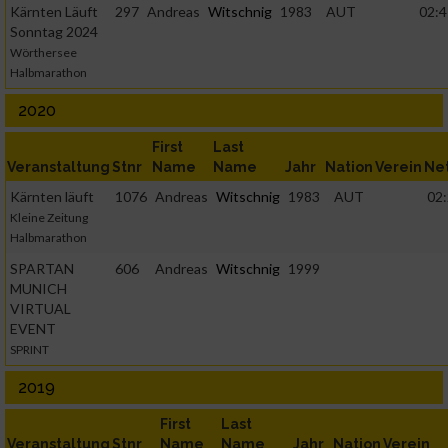
Kärnten Läuft
297
Andreas
Witschnig
1983
AUT
02:4
Sonntag 2024
Wörthersee
Halbmarathon
2020
First
Last
Veranstaltung
Stnr
Name
Name
Jahr
Nation
Verein
Ne
Kärnten läuft
1076
Andreas
Witschnig
1983
AUT
02:
Kleine Zeitung
Halbmarathon
SPARTAN
606
Andreas
Witschnig
1999
MUNICH
VIRTUAL
EVENT
SPRINT
2019
First
Last
Veranstaltung
Stnr
Name
Name
Jahr
Nation
Verein