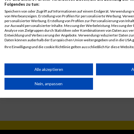
Folgendes zu tun:
Legende:
Speichern von oder Zugriff auf Informationen auf einem Endgerät. Verwendung r
GPos = Geschlechter Position, KPos = Kategorie Position, TPos =
von Werbeanzeigen. Erstellung von Profilen für personalisierte Werbung. Verwe
personalisierter Werbung. Erstellung von Profilen zur Personalisierung von Inha
Team Position, DNS = Did not start, DNF = Did not finish, DQ =
zur Auswahl personalisierter Inhalte. Messung der Werbeleistung. Messung der 
Disqualifiziert
Analyse von Zielgruppen durch Statistiken oder Kombinationen von Daten aus v
Entwicklung und Verbesserung der Angebote. Verwendung reduzierter Daten zur
Daten können außerhalb der Europäischen Union weitergegeben und in die USA 
Ihre Einwilligung und die cookie Richtlinie gelten ausschließlich für diese Website
Partnerliste anzeigen (1 IAB-Anbieter)
Wir nutzen Ihre Daten für folgende Zwecke:
Alle akzeptieren
A
IAB-Verarbeitungszwecke:
Nein, anpassen
Speichern von oder Zugriff auf Informationen auf einem Endge
Verwendung reduzierter Daten zur Auswahl von Werbeanzeige
Erstellung von Profilen für personalisierte Werbung