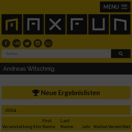
MENU
Andreas Witschnig
Neue Ergebnislisten
2024
First
Last
Veranstaltung
Stnr
Name
Name
Jahr
Nation
Verein
Net