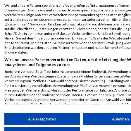
Veranstaltung
Stnr
Name
Name
Jahr
Nation
Verein
Net
Wir und unsere Partner speichern und/oder greifen auf Informationen auf einem G
B2Run Aachen
610
Andreas
Wirt
0000
GER
Aspera
00:24:3
B. eindeutige IDs in cookie und anderen Browserspeichern, um personenbezoge
verarbeiten. Einige Anbieter verarbeiten Ihre personenbezogenen Daten möglic
GmbH
B2Run Aachen
aufgrund eines berechtigten Interesses. Um dem zu widersprechen, öffnen Sie d
„Einstellungen“. Sie können Ihre Einstellungen akzeptieren, ablehnen oder verwa
B2Run Aachen
610
Andreas
Wirt
0000
GER
Aspera
00:24:3
auf die Schaltfläche „Einstellungen verwalten“ klicken oder jederzeit auf die Fin
GmbH
Einzelwertung
Schaltfläche in der linken unteren Ecke der Website klicken. Um Ihre Einwilligung
männlich
klicken Sie auf den Fingerabdruck oder den Link in der Fußzeile der Website und k
den Menüpunkt „Meine Daten“. Auf dieser Seite können Sie Ihre Einwilligung wid
B2Run Aachen
610
Andreas
Wirt
0000
GER
Aspera
00:24:3
Entscheidungen werden unseren Partnern mitgeteilt und haben keinen Einfluss a
GmbH
Browserdaten.
Teamwertung
männlich
Wir und unsere Partner verarbeiten Daten, um die Leistung der W
analysieren und Folgendes zu tun:
B2Run Aachen
610
Andreas
Wirt
0000
GER
Aspera
00:24:3
Speichern von oder Zugriff auf Informationen auf einem Endgerät. Verwendung r
GmbH
Teamwertung
zur Auswahl von Werbeanzeigen. Erstellung von Profilen für personalisierte Wer
mixed
Verwendung von Profilen zur Auswahl personalisierter Werbung. Erstellung von P
Personalisierung von Inhalten. Verwendung von Profilen zur Auswahl personalisie
Legende:
Messung der Werbeleistung. Messung der Performance von Inhalten. Analyse vo
durch Statistiken oder Kombinationen von Daten aus verschiedenen Quellen. En
GPos = Geschlechter Position, KPos = Kategorie Position, TPos =
Verbesserung der Angebote. Verwendung reduzierter Daten zur Auswahl von Inh
Team Position, DNS = Did not start, DNF = Did not finish, DQ =
Daten können außerhalb der Europäischen Union weitergegeben und in die USA 
Disqualifiziert
Ihre Einwilligung und die cookie Richtlinie gelten ausschließlich für diese Website
Alle akzeptieren
Ablehnen
Partnerliste anzeigen (1 IAB-Anbieter)