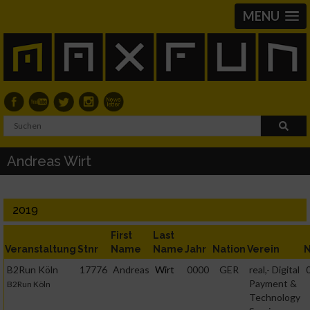
MENU
Andreas Wirt
2019
First
Last
Veranstaltung
Stnr
Name
Name
Jahr
Nation
Verein
N
B2Run Köln
17776
Andreas
Wirt
0000
GER
real,- Digital
Payment &
B2Run Köln
Technology