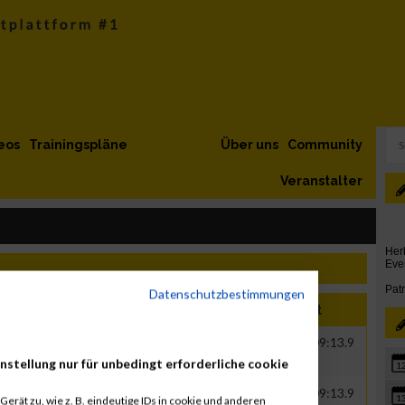
eos
Trainingspläne
Über uns
Community
Veranstalter
Datenschutzbestimmungen
hr
Nation
Verein
Net
Brut
00
GER
VWA / BBC / WPV
00:56:53.8
01:09:13.9
nstellung nur für unbedingt erforderliche cookie
1
00
GER
VWA / BBC / WPV
00:56:53.8
01:09:13.9
1
erät zu, wie z. B. eindeutige IDs in cookie und anderen