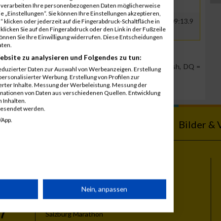
r verarbeiten Ihre personenbezogenen Daten möglicherweise
 „Einstellungen“. Sie können Ihre Einstellungen akzeptieren,
00
GER
VWA / BBC / WPV
00:56:53.8
01:09:13.9
 klicken oder jederzeit auf die Fingerabdruck-Schaltfläche in
klicken Sie auf den Fingerabdruck oder den Link in der Fußzeile
können Sie Ihre Einwilligung widerrufen. Diese Entscheidungen
aten.
ebsite zu analysieren und Folgendes zu tun:
Team Position, DNS = Did not start, DNF = Did not finish, DQ =
eduzierter Daten zur Auswahl von Werbeanzeigen. Erstellung
ersonalisierter Werbung. Erstellung von Profilen zur
ierter Inhalte. Messung der Werbeleistung. Messung der
inationen von Daten aus verschiedenen Quellen. Entwicklung
 Inhalten.
gesendet werden.
/App.
ebnisse
Kalender
Bilder & 
Themen
rät
Nein, anpassen
Vienna City Marathon
Vienna Night Run
Salzburg Marathon
n