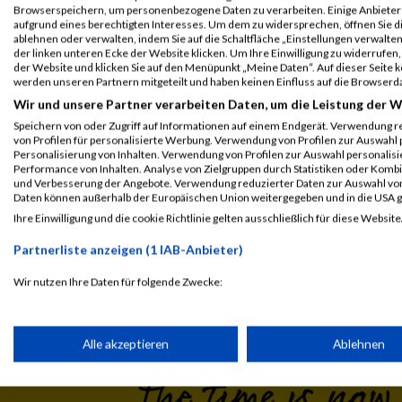
Einzelwertung weiblich
Browserspeichern, um personenbezogene Daten zu verarbeiten. Einige Anbiete
aufgrund eines berechtigten Interesses. Um dem zu widersprechen, öffnen Sie die
B2Run Köln 2024
54667
Andrea
Bosbach
00
ablehnen oder verwalten, indem Sie auf die Schaltfläche „Einstellungen verwalten“
der linken unteren Ecke der Website klicken. Um Ihre Einwilligung zu widerrufen, 
Teamwertung weiblich
der Website und klicken Sie auf den Menüpunkt „Meine Daten“. Auf dieser Seite 
werden unseren Partnern mitgeteilt und haben keinen Einfluss auf die Browserd
Legende:
Wir und unsere Partner verarbeiten Daten, um die Leistung der W
GPos = Geschlechter Position, KPos = Kategorie Position, TPos = 
Speichern von oder Zugriff auf Informationen auf einem Endgerät. Verwendung r
von Profilen für personalisierte Werbung. Verwendung von Profilen zur Auswahl p
Disqualifiziert
Personalisierung von Inhalten. Verwendung von Profilen zur Auswahl personalis
Performance von Inhalten. Analyse von Zielgruppen durch Statistiken oder Komb
und Verbesserung der Angebote. Verwendung reduzierter Daten zur Auswahl von
Daten können außerhalb der Europäischen Union weitergegeben und in die USA 
Ihre Einwilligung und die cookie Richtlinie gelten ausschließlich für diese Website
Laufsport
Anmeldung
Erg
Partnerliste anzeigen (1 IAB-Anbieter)
Wir nutzen Ihre Daten für folgende Zwecke:
IAB-Verarbeitungszwecke:
Speichern von oder Zugriff auf Informationen auf einem Endge
Alle akzeptieren
Ablehnen
Verwendung reduzierter Daten zur Auswahl von Werbeanzeige