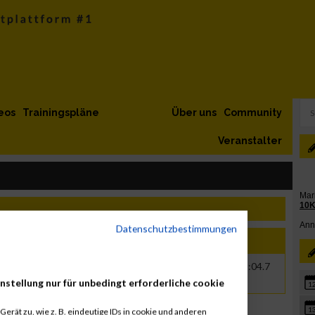
eos
Trainingspläne
Über uns
Community
Veranstalter
Datenschutzbestimmungen
e
Jahr
Nation
Verein
Net
Brut
1985
ITA
00:25:00.5
00:25:04.7
nstellung nur für unbedingt erforderliche cookie
1
1
erät zu, wie z. B. eindeutige IDs in cookie und anderen