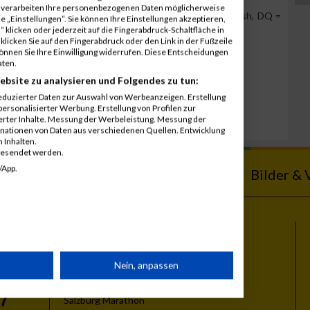
r verarbeiten Ihre personenbezogenen Daten möglicherweise
Team Position, DNS = Did not start, DNF = Did not finish, DQ =
 „Einstellungen“. Sie können Ihre Einstellungen akzeptieren,
 klicken oder jederzeit auf die Fingerabdruck-Schaltfläche in
klicken Sie auf den Fingerabdruck oder den Link in der Fußzeile
können Sie Ihre Einwilligung widerrufen. Diese Entscheidungen
aten.
ebsite zu analysieren und Folgendes zu tun:
eduzierter Daten zur Auswahl von Werbeanzeigen. Erstellung
ersonalisierter Werbung. Erstellung von Profilen zur
ierter Inhalte. Messung der Werbeleistung. Messung der
inationen von Daten aus verschiedenen Quellen. Entwicklung
 Inhalten.
gesendet werden.
/App.
ebnisse
Kalender
Bilder & 
Themen
rät
Nein, anpassen
Vienna City Marathon
Vienna Night Run
Salzburg Marathon
n