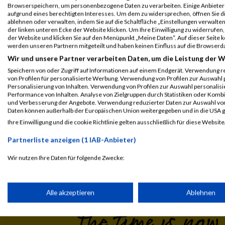
Legende:
Browserspeichern, um personenbezogene Daten zu verarbeiten. Einige Anbiete
GPos = Geschlechter Position, KPos = Kategorie Position, TPos = 
aufgrund eines berechtigten Interesses. Um dem zu widersprechen, öffnen Sie die
ablehnen oder verwalten, indem Sie auf die Schaltfläche „Einstellungen verwalten“
Disqualifiziert
der linken unteren Ecke der Website klicken. Um Ihre Einwilligung zu widerrufen, 
der Website und klicken Sie auf den Menüpunkt „Meine Daten“. Auf dieser Seite 
werden unseren Partnern mitgeteilt und haben keinen Einfluss auf die Browserd
Wir und unsere Partner verarbeiten Daten, um die Leistung der W
Speichern von oder Zugriff auf Informationen auf einem Endgerät. Verwendung r
von Profilen für personalisierte Werbung. Verwendung von Profilen zur Auswahl p
Personalisierung von Inhalten. Verwendung von Profilen zur Auswahl personalis
Performance von Inhalten. Analyse von Zielgruppen durch Statistiken oder Komb
und Verbesserung der Angebote. Verwendung reduzierter Daten zur Auswahl von
Daten können außerhalb der Europäischen Union weitergegeben und in die USA 
Ihre Einwilligung und die cookie Richtlinie gelten ausschließlich für diese Website
Laufsport
Anmeldung
Erg
Partnerliste anzeigen (1 IAB-Anbieter)
Wir nutzen Ihre Daten für folgende Zwecke:
IAB-Verarbeitungszwecke:
Speichern von oder Zugriff auf Informationen auf einem Endge
Alle akzeptieren
Ablehnen
Verwendung reduzierter Daten zur Auswahl von Werbeanzeige