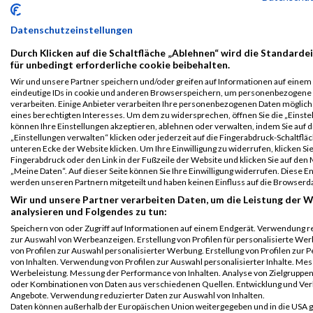
Team
Viennathlon
245
Alexandra
Auheimer
1991
AUT
01:
Datenschutzeinstellungen
2024
Athlon 10km
Durch Klicken auf die Schaltfläche „Ablehnen“ wird die Standarde
für unbedingt erforderliche cookie beibehalten.
Legende:
Wir und unsere Partner speichern und/oder greifen auf Informationen auf einem G
GPos = Geschlechter Position, KPos = Kategorie Position, TPos =
eindeutige IDs in cookie und anderen Browserspeichern, um personenbezogene
verarbeiten. Einige Anbieter verarbeiten Ihre personenbezogenen Daten möglic
Team Position, DNS = Did not start, DNF = Did not finish, DQ =
eines berechtigten Interesses. Um dem zu widersprechen, öffnen Sie die „Einstel
Disqualifiziert
können Ihre Einstellungen akzeptieren, ablehnen oder verwalten, indem Sie auf d
„Einstellungen verwalten“ klicken oder jederzeit auf die Fingerabdruck-Schaltfläc
unteren Ecke der Website klicken. Um Ihre Einwilligung zu widerrufen, klicken Si
Fingerabdruck oder den Link in der Fußzeile der Website und klicken Sie auf de
„Meine Daten“. Auf dieser Seite können Sie Ihre Einwilligung widerrufen. Diese 
werden unseren Partnern mitgeteilt und haben keinen Einfluss auf die Browserd
Wir und unsere Partner verarbeiten Daten, um die Leistung der W
analysieren und Folgendes zu tun:
Speichern von oder Zugriff auf Informationen auf einem Endgerät. Verwendung r
zur Auswahl von Werbeanzeigen. Erstellung von Profilen für personalisierte W
von Profilen zur Auswahl personalisierter Werbung. Erstellung von Profilen zur 
von Inhalten. Verwendung von Profilen zur Auswahl personalisierter Inhalte. Me
Werbeleistung. Messung der Performance von Inhalten. Analyse von Zielgruppen 
oder Kombinationen von Daten aus verschiedenen Quellen. Entwicklung und Ve
Angebote. Verwendung reduzierter Daten zur Auswahl von Inhalten.
Daten können außerhalb der Europäischen Union weitergegeben und in die USA 