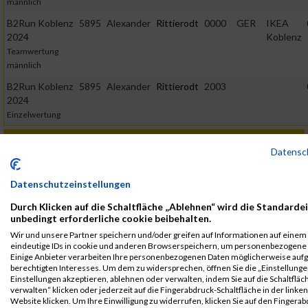
männlich
B2Run Koblenz
5895
Alexander
Rittierodt
0000
GER
IKEA
2024
Koblenz
Teamwertung
männlich
B2Run Koblenz
5895
Alexander
Rittierodt
2003
2024
Einzelwertung
2022
Datensc
First
Last
Veranstaltung
Stnr
Name
Name
Jahr
Nation
Verein
Datenschutzeinstellungen
B2Run Koblenz
4406
Alexander
Rittierodt
0000
GER
IKEA
Durch Klicken auf die Schaltfläche „Ablehnen“ wird die Standardei
Koblenz
Einzelwertung
unbedingt erforderliche cookie beibehalten.
Wir und unsere Partner speichern und/oder greifen auf Informationen auf einem G
B2Run Koblenz
4406
Alexander
Rittierodt
0000
GER
IKEA
eindeutige IDs in cookie und anderen Browserspeichern, um personenbezogene 
Koblenz
Einzelwertung
Einige Anbieter verarbeiten Ihre personenbezogenen Daten möglicherweise auf
männlich
berechtigten Interesses. Um dem zu widersprechen, öffnen Sie die „Einstellungen
Einstellungen akzeptieren, ablehnen oder verwalten, indem Sie auf die Schaltfläc
B2Run Koblenz
4406
Alexander
Rittierodt
0000
GER
IKEA
verwalten“ klicken oder jederzeit auf die Fingerabdruck-Schaltfläche in der linke
Koblenz
Teamwertung
Website klicken. Um Ihre Einwilligung zu widerrufen, klicken Sie auf den Fingerab