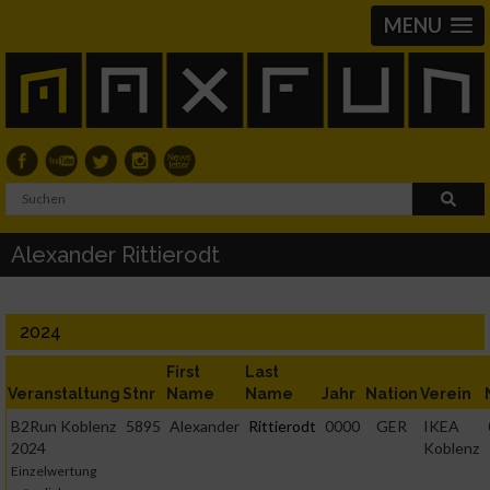
MENU
Alexander Rittierodt
2024
First
Last
Veranstaltung
Stnr
Name
Name
Jahr
Nation
Verein
B2Run Koblenz
5895
Alexander
Rittierodt
0000
GER
IKEA
2024
Koblenz
Einzelwertung