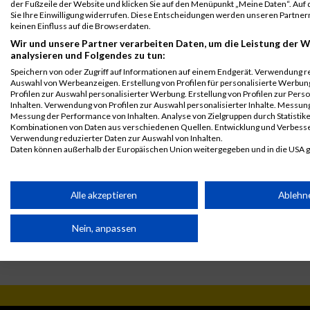
der Fußzeile der Website und klicken Sie auf den Menüpunkt „Meine Daten“. Auf 
mixed
Sie Ihre Einwilligung widerrufen. Diese Entscheidungen werden unseren Partnern
keinen Einfluss auf die Browserdaten.
Legende:
GPos = Geschlechter Position, KPos = Kategorie Position, TPos =
Wir und unsere Partner verarbeiten Daten, um die Leistung der W
analysieren und Folgendes zu tun:
Team Position, DNS = Did not start, DNF = Did not finish, DQ =
Speichern von oder Zugriff auf Informationen auf einem Endgerät. Verwendung r
Disqualifiziert
Auswahl von Werbeanzeigen. Erstellung von Profilen für personalisierte Werbu
Profilen zur Auswahl personalisierter Werbung. Erstellung von Profilen zur Pers
Inhalten. Verwendung von Profilen zur Auswahl personalisierter Inhalte. Messun
Messung der Performance von Inhalten. Analyse von Zielgruppen durch Statistik
Kombinationen von Daten aus verschiedenen Quellen. Entwicklung und Verbess
Verwendung reduzierter Daten zur Auswahl von Inhalten.
Daten können außerhalb der Europäischen Union weitergegeben und in die USA 
Ihre Einwilligung und die cookie Richtlinie gelten ausschließlich für diese Website
Partnerliste anzeigen (1 IAB-Anbieter)
Alle akzeptieren
Ablehn
Wir nutzen Ihre Daten für folgende Zwecke:
Nein, anpassen
IAB-Verarbeitungszwecke:
Speichern von oder Zugriff auf Informationen auf einem
Endgerät
Verwendung reduzierter Daten zur Auswahl von Werbeanzeige