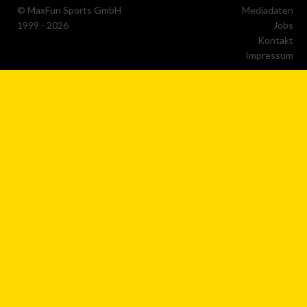
© MaxFun Sports GmbH
Mediadaten
1999 - 2026
Jobs
Erstellung von Profilen für personalisierte Werbung
Kontakt
Impressum
Verwendung von Profilen zur Auswahl personalisierter Werbun
Erstellung von Profilen zur Personalisierung von Inhalten
Verwendung von Profilen zur Auswahl personalisierter Inhalte
Messung der Werbeleistung
Messung der Performance von Inhalten
Analyse von Zielgruppen durch Statistiken oder Kombinatione
von Daten aus verschiedenen Quellen