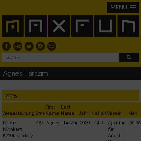
MENU
Agnes Harazim
2015
First
Last
Veranstaltung
Stnr
Name
Name
Jahr
Nation
Verein
Net
B2Run
483
Agnes
Harazim
0000
GER
Agentur
00:36
Nürnberg
für
Arbeit
B2RUN Nürnberg