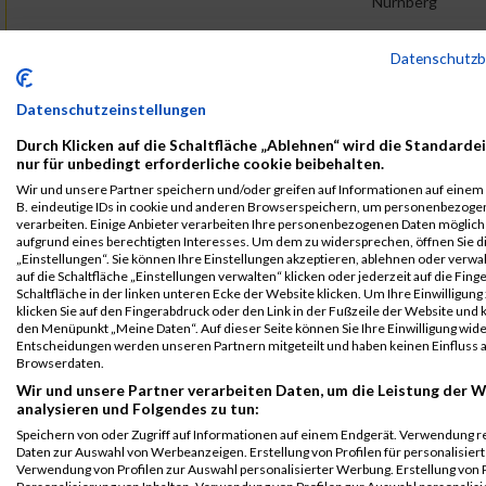
Nürnberg
B2Run
483
Agnes
Harazim
0000
GER
Agentur
00:36
Datenschutz
Nürnberg
für
Arbeit
Einzelwertung
Nürnberg
weiblich
Datenschutzeinstellungen
B2Run
483
Agnes
Harazim
0000
GER
Agentur
00:36
Durch Klicken auf die Schaltfläche „Ablehnen“ wird die Standarde
Nürnberg
für
nur für unbedingt erforderliche cookie beibehalten.
Arbeit
Teamwertung
Wir und unsere Partner speichern und/oder greifen auf Informationen auf einem G
Nürnberg
mixed
B. eindeutige IDs in cookie und anderen Browserspeichern, um personenbezoge
verarbeiten. Einige Anbieter verarbeiten Ihre personenbezogenen Daten möglic
B2Run
483
Agnes
Harazim
0000
GER
Agentur
00:36
aufgrund eines berechtigten Interesses. Um dem zu widersprechen, öffnen Sie d
Nürnberg
für
„Einstellungen“. Sie können Ihre Einstellungen akzeptieren, ablehnen oder verwa
auf die Schaltfläche „Einstellungen verwalten“ klicken oder jederzeit auf die Fin
Arbeit
Teamwertung
Schaltfläche in der linken unteren Ecke der Website klicken. Um Ihre Einwilligung
Nürnberg
weiblich
klicken Sie auf den Fingerabdruck oder den Link in der Fußzeile der Website und k
den Menüpunkt „Meine Daten“. Auf dieser Seite können Sie Ihre Einwilligung wid
Legende:
Entscheidungen werden unseren Partnern mitgeteilt und haben keinen Einfluss a
GPos = Geschlechter Position, KPos = Kategorie Position, TPos =
Browserdaten.
Team Position, DNS = Did not start, DNF = Did not finish, DQ =
Wir und unsere Partner verarbeiten Daten, um die Leistung der W
analysieren und Folgendes zu tun:
Disqualifiziert
Speichern von oder Zugriff auf Informationen auf einem Endgerät. Verwendung r
Daten zur Auswahl von Werbeanzeigen. Erstellung von Profilen für personalisier
Verwendung von Profilen zur Auswahl personalisierter Werbung. Erstellung von P